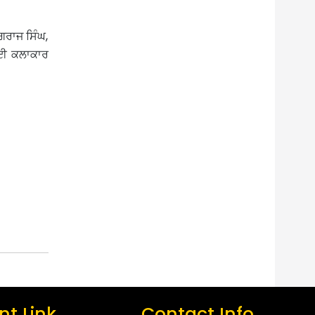
ਗਰਾਜ ਸਿੰਘ,
 ਕਈ ਕਲਾਕਾਰ
t Link
Contact Info