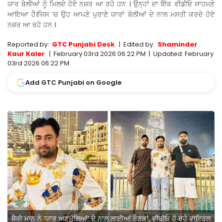
ਯਾਰ ਬੇਲੀਆਂ ਨੂੰ ਮਿਲਦੇ ਹੋਏ ਨਜ਼ਰ ਆ ਰਹੇ ਹਨ । ਉਨ੍ਹਾਂ ਦਾ ਇੱਕ ਵੀਡੀਓ ਸਾਹਮਣੇ
ਆਇਆ ਹੈ।ਜਿਸ ‘ਚ ਉਹ ਆਪਣੇ ਪੁਰਾਣੇ ਯਾਰਾਂ ਬੇਲੀਆਂ ਦੇ ਨਾਲ ਮਸਤੀ ਕਰਦੇ ਹੋਏ
ਨਜ਼ਰ ਆ ਰਹੇ ਹਨ ।
Reported by:
GTC Punjabi Desk
|
Edited by:
Shaminder
Kaur Kaler
|
February 03rd 2026 06:22 PM
|
Updated:
February
03rd 2026 06:22 PM
Add GTC Punjabi on Google
ਸ਼ੈਰੀ ਮਾਨ ਨੇ ‘ਯਾਰ ਅਣਮੁੱਲਿਆਂ’ ਦੇ ਨਾਲ ਲਾਈਆਂ ਰੌਣਕਾਂ, ਵੀਡੀਓ ਹੋ ਰਹੇ ਵਾਇਰਲ