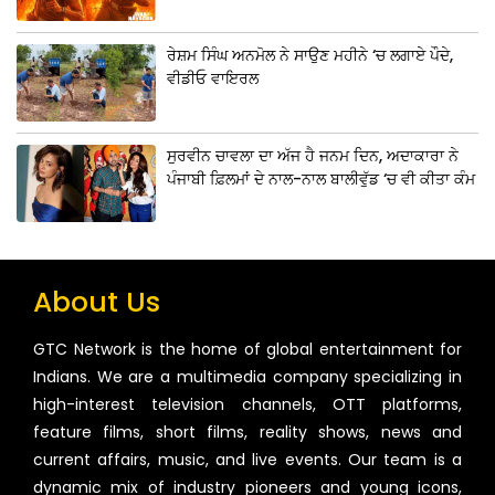
ਰੇਸ਼ਮ ਸਿੰਘ ਅਨਮੋਲ ਨੇ ਸਾਉਣ ਮਹੀਨੇ ‘ਚ ਲਗਾਏ ਪੌਦੇ,
ਵੀਡੀਓ ਵਾਇਰਲ
ਸੁਰਵੀਨ ਚਾਵਲਾ ਦਾ ਅੱਜ ਹੈ ਜਨਮ ਦਿਨ, ਅਦਾਕਾਰਾ ਨੇ
ਪੰਜਾਬੀ ਫ਼ਿਲਮਾਂ ਦੇ ਨਾਲ-ਨਾਲ ਬਾਲੀਵੁੱਡ ‘ਚ ਵੀ ਕੀਤਾ ਕੰਮ
About Us
GTC Network is the home of global entertainment for
Indians. We are a multimedia company specializing in
high-interest television channels, OTT platforms,
feature films, short films, reality shows, news and
current affairs, music, and live events. Our team is a
dynamic mix of industry pioneers and young icons,