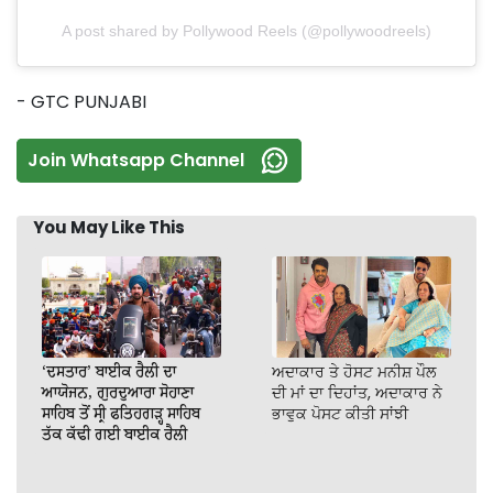
A post shared by Pollywood Reels (@pollywoodreels)
- GTC PUNJABI
Join Whatsapp Channel
You May Like This
‘ਦਸਤਾਰ’ ਬਾਈਕ ਰੈਲੀ ਦਾ
ਅਦਾਕਾਰ ਤੇ ਹੋਸਟ ਮਨੀਸ਼ ਪੌਲ
ਆਯੋਜਨ, ਗੁਰਦੁਆਰਾ ਸੋਹਾਣਾ
ਦੀ ਮਾਂ ਦਾ ਦਿਹਾਂਤ, ਅਦਾਕਾਰ ਨੇ
ਸਾਹਿਬ ਤੋਂ ਸ੍ਰੀ ਫਤਿਹਗੜ੍ਹ ਸਾਹਿਬ
ਭਾਵੁਕ ਪੋਸਟ ਕੀਤੀ ਸਾਂਝੀ
ਤੱਕ ਕੱਢੀ ਗਈ ਬਾਈਕ ਰੈਲੀ