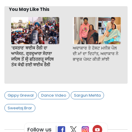
You May Like This
‘ਦਸਤਾਰ’ ਬਾਈਕ ਰੈਲੀ ਦਾ
ਅਦਾਕਾਰ ਤੇ ਹੋਸਟ ਮਨੀਸ਼ ਪੌਲ
ਆਯੋਜਨ, ਗੁਰਦੁਆਰਾ ਸੋਹਾਣਾ
ਦੀ ਮਾਂ ਦਾ ਦਿਹਾਂਤ, ਅਦਾਕਾਰ ਨੇ
ਸਾਹਿਬ ਤੋਂ ਸ੍ਰੀ ਫਤਿਹਗੜ੍ਹ ਸਾਹਿਬ
ਭਾਵੁਕ ਪੋਸਟ ਕੀਤੀ ਸਾਂਝੀ
ਤੱਕ ਕੱਢੀ ਗਈ ਬਾਈਕ ਰੈਲੀ
Gippy Grewal
Dance Video
Sargun Mehta
Sweetaj Brar
Follow us