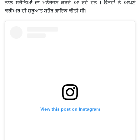
ਨਾਲ ਸਰੋਤਿਆਂ ਦਾ ਮਨੋਰੰਜਨ ਕਰਦੇ ਆ ਰਹੇ ਹਨ । ਉਨ੍ਹਾਂ ਨੇ ਆਪਣੇ
ਕਰੀਅਰ ਦੀ ਸ਼ੁਰੂਆਤ ਬਤੌਰ ਗਾਇਕ ਕੀਤੀ ਸੀ।
View this post on Instagram