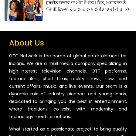
ਸੁਰਵੀਨ ਚਾਵਲਾ ਦਾ ਅੱਜ ਹੈ ਜਨਮ ਦਿਨ, ਅਦਾਕਾਰਾ ਨੇ
ਪੰਜਾਬੀ ਫ਼ਿਲਮਾਂ ਦੇ ਨਾਲ-ਨਾਲ ਬਾਲੀਵੁੱਡ ‘ਚ ਵੀ ਕੀਤਾ ਕੰਮ
About Us
GTC Network is the home of global entertainment for
Indians. We are a multimedia company specializing in
high-interest television channels, OTT platforms,
feature films, short films, reality shows, news and
current affairs, music, and live events. Our team is a
dynamic mix of industry pioneers and young icons,
dedicated to bringing you the best in entertainment,
where traditions co-exist with modernity and
technology meets emotions.
What started as a passionate project to bring quality