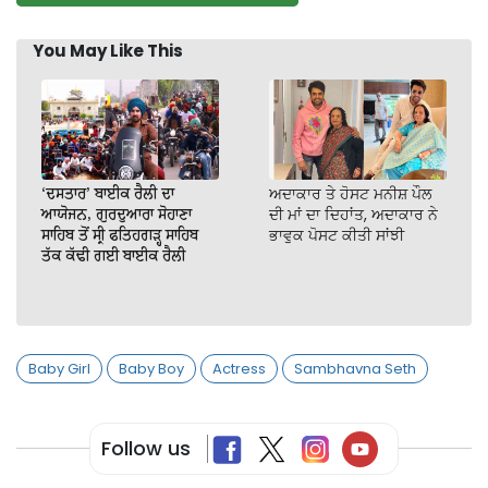
You May Like This
‘ਦਸਤਾਰ’ ਬਾਈਕ ਰੈਲੀ ਦਾ
ਅਦਾਕਾਰ ਤੇ ਹੋਸਟ ਮਨੀਸ਼ ਪੌਲ
ਆਯੋਜਨ, ਗੁਰਦੁਆਰਾ ਸੋਹਾਣਾ
ਦੀ ਮਾਂ ਦਾ ਦਿਹਾਂਤ, ਅਦਾਕਾਰ ਨੇ
ਸਾਹਿਬ ਤੋਂ ਸ੍ਰੀ ਫਤਿਹਗੜ੍ਹ ਸਾਹਿਬ
ਭਾਵੁਕ ਪੋਸਟ ਕੀਤੀ ਸਾਂਝੀ
ਤੱਕ ਕੱਢੀ ਗਈ ਬਾਈਕ ਰੈਲੀ
Baby Girl
Baby Boy
Actress
Sambhavna Seth
Follow us