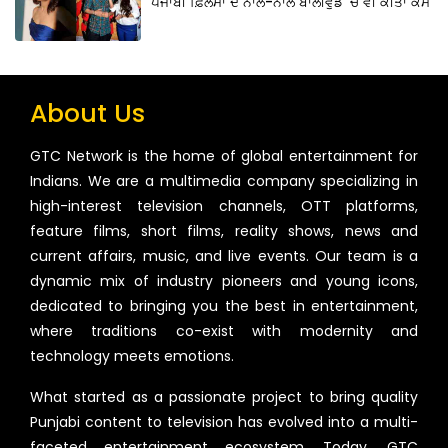
ਪੰਜਾਬੀ ਫ਼ਿਲਮਾਂ ਦੇ ਨਾਲ-ਨਾਲ ਬਾਲੀਵੁੱਡ ‘ਚ ਵੀ ਕੀਤਾ ਕੰਮ
About Us
GTC Network is the home of global entertainment for
Indians. We are a multimedia company specializing in
high-interest television channels, OTT platforms,
feature films, short films, reality shows, news and
current affairs, music, and live events. Our team is a
dynamic mix of industry pioneers and young icons,
dedicated to bringing you the best in entertainment,
where traditions co-exist with modernity and
technology meets emotions.
What started as a passionate project to bring quality
Punjabi content to television has evolved into a multi-
faceted entertainment ecosystem. Today, GTC