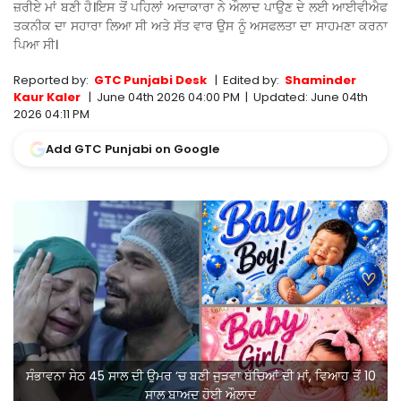
ਜ਼ਰੀਏ ਮਾਂ ਬਣੀ ਹੈ।ਇਸ ਤੋਂ ਪਹਿਲਾਂ ਅਦਾਕਾਰਾ ਨੇ ਔਲਾਦ ਪਾਉਣ ਦੇ ਲਈ ਆਈਵੀਐਫ
ਤਕਨੀਕ ਦਾ ਸਹਾਰਾ ਲਿਆ ਸੀ ਅਤੇ ਸੱਤ ਵਾਰ ਉਸ ਨੂੰ ਅਸਫਲਤਾ ਦਾ ਸਾਹਮਣਾ ਕਰਨਾ
ਪਿਆ ਸੀ।
Reported by:
GTC Punjabi Desk
|
Edited by:
Shaminder
Kaur Kaler
|
June 04th 2026 04:00 PM
|
Updated:
June 04th
2026 04:11 PM
Add GTC Punjabi on Google
ਸੰਭਾਵਨਾ ਸੇਠ 45 ਸਾਲ ਦੀ ਉਮਰ ‘ਚ ਬਣੀ ਜੁੜਵਾ ਬੱਚਿਆਂ ਦੀ ਮਾਂ, ਵਿਆਹ ਤੋਂ 10
ਸਾਲ ਬਾਅਦ ਹੋਈ ਔਲਾਦ