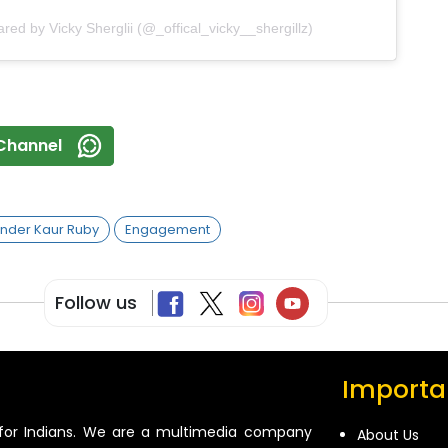
ared by Vicky Sherglii (@_offical_vicky__shergillz)
Channel
nder Kaur Ruby
Engagement
Follow us
Importan
for Indians. We are a multimedia company
About Us