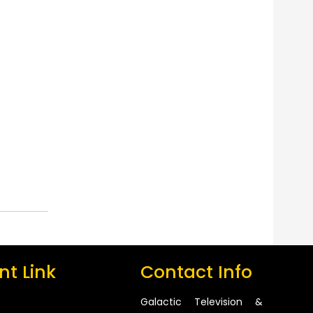
t Link
Contact Info
Galactic Television &