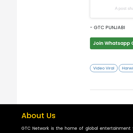
A post sh
- GTC PUNJABI
Join Whatsapp 
Video Viral
Harwi
About Us
GTC Network is the home of global entertainment 