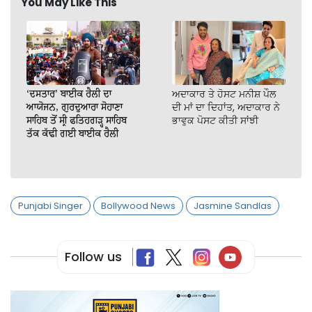
You May Like This
‘ਦਸਤਾਰ’ ਬਾਈਕ ਰੈਲੀ ਦਾ
ਅਦਾਕਾਰ ਤੇ ਹੋਸਟ ਮਨੀਸ਼ ਪੌਲ
ਆਯੋਜਨ, ਗੁਰਦੁਆਰਾ ਸੋਹਾਣਾ
ਦੀ ਮਾਂ ਦਾ ਦਿਹਾਂਤ, ਅਦਾਕਾਰ ਨੇ
ਸਾਹਿਬ ਤੋਂ ਸ੍ਰੀ ਫਤਿਹਗੜ੍ਹ ਸਾਹਿਬ
ਭਾਵੁਕ ਪੋਸਟ ਕੀਤੀ ਸਾਂਝੀ
ਤੱਕ ਕੱਢੀ ਗਈ ਬਾਈਕ ਰੈਲੀ
Punjabi Singer
Bollywood News
Jasmine Sandlas
Follow us