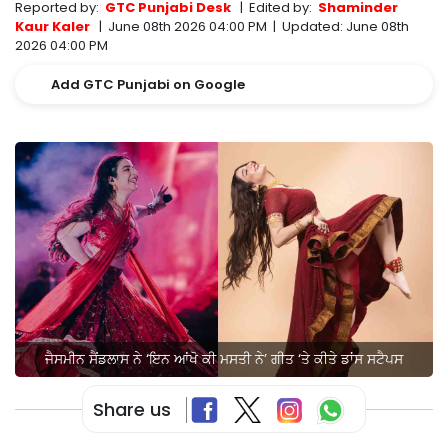
Reported by:
GTC Punjabi Desk
|
Edited by:
Shaminder
Kaur Kaler
|
June 08th 2026 04:00 PM
|
Updated:
June 08th
2026 04:00 PM
Add GTC Punjabi on Google
ਜੈਸਮੀਨ ਸੈਂਡਲਾਸ ਨੇ ‘ਇਨ ਆਂਖੋ ਕੀ ਮਸਤੀ ਨੇ’ ਗੀਤ ‘ਤੇ ਕੀਤੇ ਡਾਂਸ ਸਟੈਪਸ
Share us