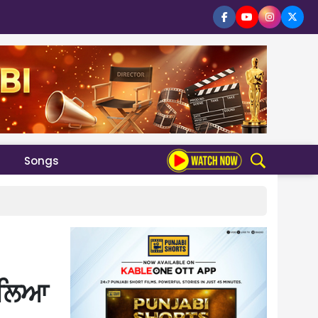
Songs
 ਟਲਿਆ