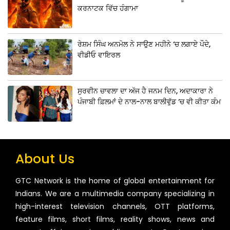
ਕਰਨਾਟਕ ਵਿੱਚ ਹੰਗਾਮਾ
ਰੇਸ਼ਮ ਸਿੰਘ ਅਨਮੋਲ ਨੇ ਸਾਉਣ ਮਹੀਨੇ ‘ਚ ਲਗਾਏ ਪੌਦੇ,
ਵੀਡੀਓ ਵਾਇਰਲ
ਸੁਰਵੀਨ ਚਾਵਲਾ ਦਾ ਅੱਜ ਹੈ ਜਨਮ ਦਿਨ, ਅਦਾਕਾਰਾ ਨੇ
ਪੰਜਾਬੀ ਫ਼ਿਲਮਾਂ ਦੇ ਨਾਲ-ਨਾਲ ਬਾਲੀਵੁੱਡ ‘ਚ ਵੀ ਕੀਤਾ ਕੰਮ
About Us
GTC Network is the home of global entertainment for
Indians. We are a multimedia company specializing in
high-interest television channels, OTT platforms,
feature films, short films, reality shows, news and