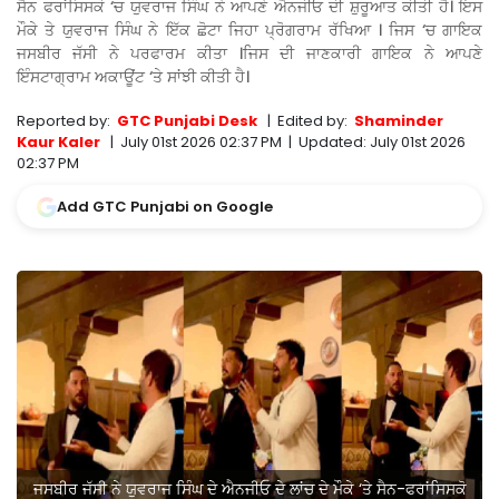
ਸੈਨ ਫਰਾਂਸਿਸਕੋ ‘ਚ ਯੁਵਰਾਜ ਸਿੰਘ ਨੇ ਆਪਣੇ ਐਨਜੀਓ ਦੀ ਸ਼ੁਰੂਆਤ ਕੀਤੀ ਹੈ। ਇਸ
ਮੌਕੇ ਤੇ ਯੁਵਰਾਜ ਸਿੰਘ ਨੇ ਇੱਕ ਛੋਟਾ ਜਿਹਾ ਪ੍ਰੋਗਰਾਮ ਰੱਖਿਆ । ਜਿਸ ‘ਚ ਗਾਇਕ
ਜਸਬੀਰ ਜੱਸੀ ਨੇ ਪਰਫਾਰਮ ਕੀਤਾ ।ਜਿਸ ਦੀ ਜਾਣਕਾਰੀ ਗਾਇਕ ਨੇ ਆਪਣੇ
ਇੰਸਟਾਗ੍ਰਾਮ ਅਕਾਊਂਟ ‘ਤੇ ਸਾਂਝੀ ਕੀਤੀ ਹੈ।
Reported by:
GTC Punjabi Desk
|
Edited by:
Shaminder
Kaur Kaler
|
July 01st 2026 02:37 PM
|
Updated:
July 01st 2026
02:37 PM
Add GTC Punjabi on Google
ਜਸਬੀਰ ਜੱਸੀ ਨੇ ਯੁਵਰਾਜ ਸਿੰਘ ਦੇ ਐਨਜੀਓ ਦੇ ਲਾਂਚ ਦੇ ਮੌਕੇ ‘ਤੇ ਸੈਨ-ਫਰਾਂਸਿਸਕੋ