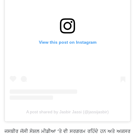
View this post on Instagram
A post shared by Jasbir Jassi (@jassijasbir)
ਜਸਬੀਰ ਜੱਸੀ ਸੋਸ਼ਲ ਮੀਡੀਆ ‘ਤੇ ਵੀ ਸਰਗਰਮ ਰਹਿੰਦੇ ਹਨ ਅਤੇ ਅਕਸਰ