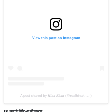
View this post on Instagram
A post shared by 𝑯𝒊𝒏𝒂 𝑲𝒉𝒂𝒏 (@realhinakhan)
18 ਜੂਨ ਨੂੰ ਹੋਇਆ ਸੀ ਕਤਲ