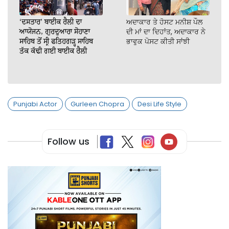
‘ਦਸਤਾਰ’ ਬਾਈਕ ਰੈਲੀ ਦਾ
ਅਦਾਕਾਰ ਤੇ ਹੋਸਟ ਮਨੀਸ਼ ਪੌਲ
ਆਯੋਜਨ, ਗੁਰਦੁਆਰਾ ਸੋਹਾਣਾ
ਦੀ ਮਾਂ ਦਾ ਦਿਹਾਂਤ, ਅਦਾਕਾਰ ਨੇ
ਸਾਹਿਬ ਤੋਂ ਸ੍ਰੀ ਫਤਿਹਗੜ੍ਹ ਸਾਹਿਬ
ਭਾਵੁਕ ਪੋਸਟ ਕੀਤੀ ਸਾਂਝੀ
ਤੱਕ ਕੱਢੀ ਗਈ ਬਾਈਕ ਰੈਲੀ
Punjabi Actor
Gurleen Chopra
Desi Life Style
Follow us