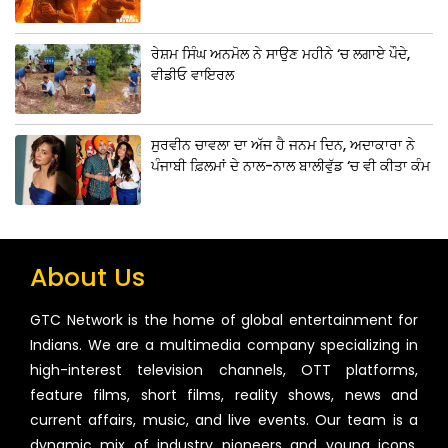
ਰੇਸ਼ਮ ਸਿੰਘ ਅਨਮੋਲ ਨੇ ਸਾਉਣ ਮਹੀਨੇ ‘ਚ ਲਗਾਏ ਪੌਦੇ,
ਵੀਡੀਓ ਵਾਇਰਲ
ਸੁਰਵੀਨ ਚਾਵਲਾ ਦਾ ਅੱਜ ਹੈ ਜਨਮ ਦਿਨ, ਅਦਾਕਾਰਾ ਨੇ
ਪੰਜਾਬੀ ਫ਼ਿਲਮਾਂ ਦੇ ਨਾਲ-ਨਾਲ ਬਾਲੀਵੁੱਡ ‘ਚ ਵੀ ਕੀਤਾ ਕੰਮ
About Us
GTC Network is the home of global entertainment for
Indians. We are a multimedia company specializing in
high-interest television channels, OTT platforms,
feature films, short films, reality shows, news and
current affairs, music, and live events. Our team is a
dynamic mix of industry pioneers and young icons,