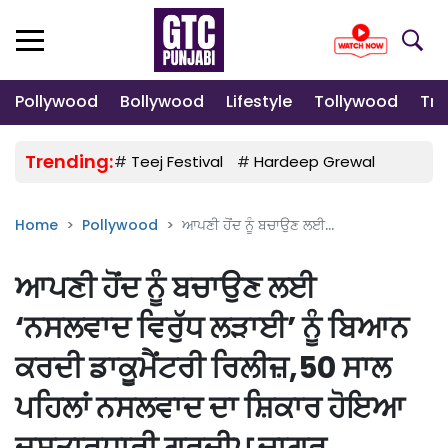
Pollywood
Bollywood
Lifestyle
Tollywood
Tre
Trending:
#
Teej Festival
#
Hardeep Grewal
#
Gulab
Home
Pollywood
ਆਪਣੀ ਹੋਂਦ ਨੂੰ ਬਚਾਉਣ ਲਈ...
ਆਪਣੀ ਹੋਂਦ ਨੂੰ ਬਚਾਉਣ ਲਈ
‘ਨਸਲਵਾਦ ਵਿਰੁੱਧ ਲੜਾਈ’ ਨੂੰ ਬਿਆਨ
ਕਰਦੀ ਡਾਕੂਮੈਂਟਰੀ ਰਿਲੀਜ਼,50 ਸਾਲ
ਪਹਿਲਾਂ ਨਸਲਵਾਦ ਦਾ ਸ਼ਿਕਾਰ ਹੋਇਆ