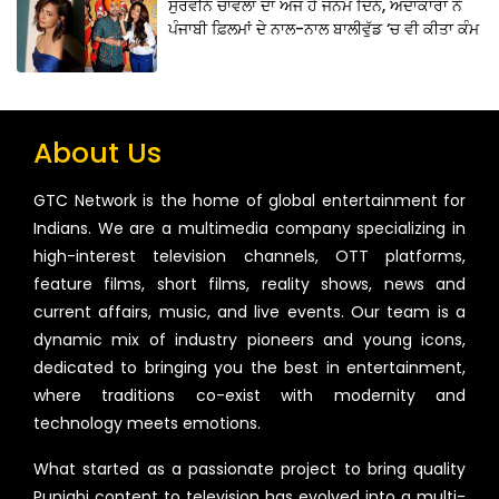
ਸੁਰਵੀਨ ਚਾਵਲਾ ਦਾ ਅੱਜ ਹੈ ਜਨਮ ਦਿਨ, ਅਦਾਕਾਰਾ ਨੇ
ਪੰਜਾਬੀ ਫ਼ਿਲਮਾਂ ਦੇ ਨਾਲ-ਨਾਲ ਬਾਲੀਵੁੱਡ ‘ਚ ਵੀ ਕੀਤਾ ਕੰਮ
About Us
GTC Network is the home of global entertainment for
Indians. We are a multimedia company specializing in
high-interest television channels, OTT platforms,
feature films, short films, reality shows, news and
current affairs, music, and live events. Our team is a
dynamic mix of industry pioneers and young icons,
dedicated to bringing you the best in entertainment,
where traditions co-exist with modernity and
technology meets emotions.
What started as a passionate project to bring quality
Punjabi content to television has evolved into a multi-