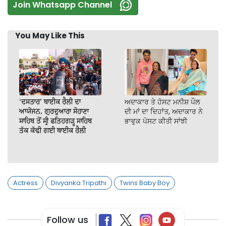
Join Whatsapp Channel
You May Like This
‘ਦਸਤਾਰ’ ਬਾਈਕ ਰੈਲੀ ਦਾ
ਅਦਾਕਾਰ ਤੇ ਹੋਸਟ ਮਨੀਸ਼ ਪੌਲ
ਆਯੋਜਨ, ਗੁਰਦੁਆਰਾ ਸੋਹਾਣਾ
ਦੀ ਮਾਂ ਦਾ ਦਿਹਾਂਤ, ਅਦਾਕਾਰ ਨੇ
ਸਾਹਿਬ ਤੋਂ ਸ੍ਰੀ ਫਤਿਹਗੜ੍ਹ ਸਾਹਿਬ
ਭਾਵੁਕ ਪੋਸਟ ਕੀਤੀ ਸਾਂਝੀ
ਤੱਕ ਕੱਢੀ ਗਈ ਬਾਈਕ ਰੈਲੀ
Actress
Divyanka Tripathi
Twins Baby Boy
Follow us