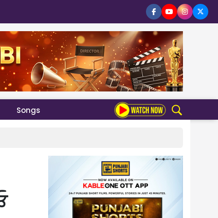
Songs
ਓ