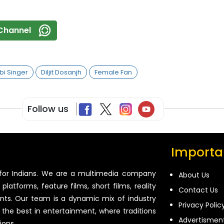
Channel
bi Singer
Diljit Dosanjh
Female Fan
Follow us
Importan
for Indians. We are a multimedia company
About Us
platforms, feature films, short films, reality
Contact Us
ents. Our team is a dynamic mix of industry
Privacy Polic
 the best in entertainment, where traditions
Advertismen
ions.