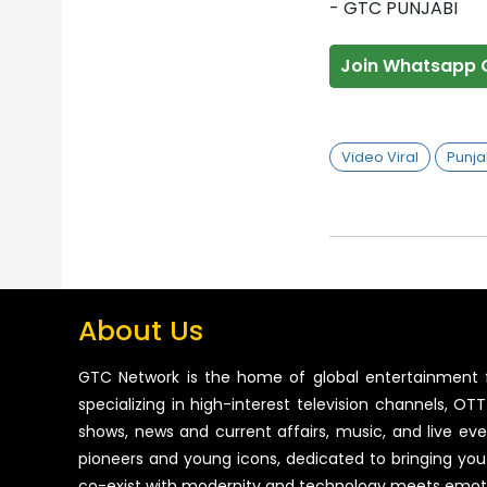
- GTC PUNJABI
Join Whatsapp 
Video Viral
Punja
About Us
GTC Network is the home of global entertainment 
specializing in high-interest television channels, OTT 
shows, news and current affairs, music, and live ev
pioneers and young icons, dedicated to bringing you
co-exist with modernity and technology meets emot