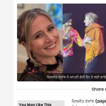
ਦਿਲਜੀਤ ਦੋਸਾਂਝ ਨੇ ਆਪਣੀ ਗੋਰੀ ਫੈਨ ਦੇ ਲਈ ਗਾ
Share 
ਦਿਲਜੀਤ ਦੋਸਾਂਝ
(Dilj
You May Like This