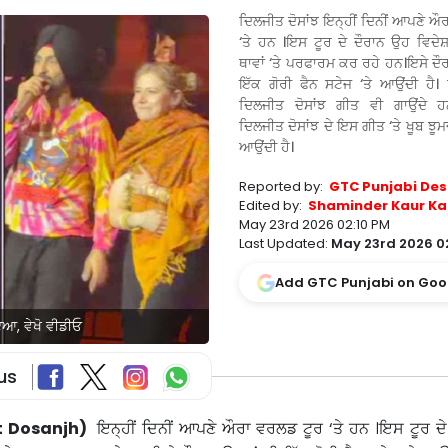
ਦਿਲਜੀਤ ਦੋਸਾਂਝ ਇਨ੍ਹੀਂ ਦਿਨੀਂ ਆਪਣੇ ਔ
‘ਤੇ ਹਨ ।ਇਸ ਟੂਰ ਦੇ ਦੌਰਾਨ ਉਹ ਵਿਦੇਸ਼
ਥਾਵਾਂ ‘ਤੇ ਪਰਫਾਰਮ ਕਰ ਰਹੇ ਹਨ।ਇਸੇ ਦੌਰ
ਇੱਕ ਗੋਰੀ ਫੈਨ ਸਟੇਜ ‘ਤੇ ਆਉਂਦੀ ਹੈ
ਦਿਲਜੀਤ ਦੋਸਾਂਝ ਗੀਤ ਵੀ ਗਾਉਂਦੇ ਹ
ਦਿਲਜੀਤ ਦੋਸਾਂਝ ਦੇ ਇਸ ਗੀਤ ‘ਤੇ ਖੂਬ ਝ
ਆਉਂਦੀ ਹੈ।
Reported by:
GTC Punjabi Des
Edited by:
Shaminder Kaur Ka
May 23rd 2026 02:10 PM
Last Updated:
May 23rd 2026 0
Add GTC Punjabi on Goo
ਇਆ, ਵੇਖੋ ਵੀਡੀਓ
us
it Dosanjh)
ਇਨ੍ਹੀਂ ਦਿਨੀਂ ਆਪਣੇ ਔਰਾ ਵਰਲਡ ਟੂਰ ‘ਤੇ ਹਨ ।ਇਸ ਟੂਰ ਦ