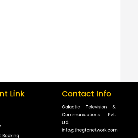
t Link
Contact Info
Galactic Television &
Communications Pvt.
Ltd.
y
info@thegtcnetwork.com
t Booking