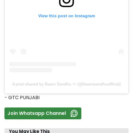
View this post on Instagram
A post shared by Baani Sandhu ♾️ (@baanisandhuofficial)
- GTC PUNJABI
Join Whatsapp Channel
You May Like This