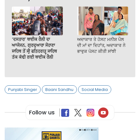
‘ਦਸਤਾਰ’ ਬਾਈਕ ਰੈਲੀ ਦਾ
ਅਦਾਕਾਰ ਤੇ ਹੋਸਟ ਮਨੀਸ਼ ਪੌਲ
ਆਯੋਜਨ, ਗੁਰਦੁਆਰਾ ਸੋਹਾਣਾ
ਦੀ ਮਾਂ ਦਾ ਦਿਹਾਂਤ, ਅਦਾਕਾਰ ਨੇ
ਸਾਹਿਬ ਤੋਂ ਸ੍ਰੀ ਫਤਿਹਗੜ੍ਹ ਸਾਹਿਬ
ਭਾਵੁਕ ਪੋਸਟ ਕੀਤੀ ਸਾਂਝੀ
ਤੱਕ ਕੱਢੀ ਗਈ ਬਾਈਕ ਰੈਲੀ
Punjabi Singer
Baani Sandhu
Social Media
Follow us