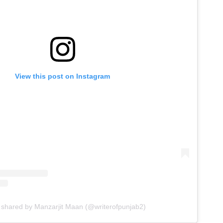
View this post on Instagram
 shared by Manzarjit Maan (@writerofpunjab2)