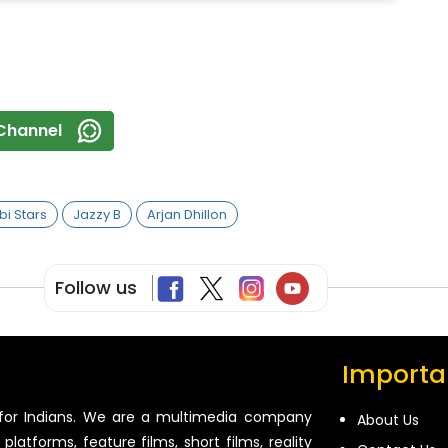
Channel
bi Stars
Jazzy B
Arjan Dhillon
Follow us
Importan
for Indians. We are a multimedia company
About Us
platforms, feature films, short films, reality