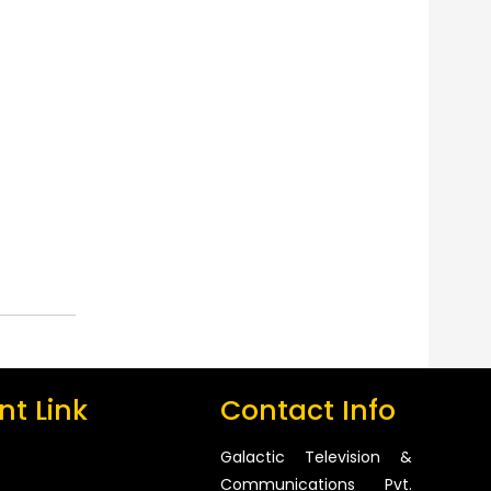
t Link
Contact Info
Galactic Television &
Communications Pvt.