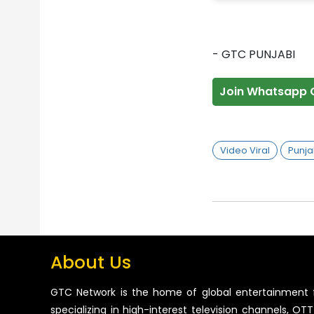
- GTC PUNJABI
Join Whatsapp 
Video Viral
Punja
About Us
GTC Network is the home of global entertainment 
specializing in high-interest television channels, OTT 