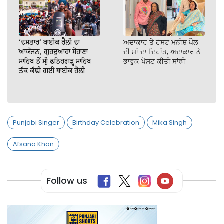
‘ਦਸਤਾਰ’ ਬਾਈਕ ਰੈਲੀ ਦਾ
ਅਦਾਕਾਰ ਤੇ ਹੋਸਟ ਮਨੀਸ਼ ਪੌਲ
ਆਯੋਜਨ, ਗੁਰਦੁਆਰਾ ਸੋਹਾਣਾ
ਦੀ ਮਾਂ ਦਾ ਦਿਹਾਂਤ, ਅਦਾਕਾਰ ਨੇ
ਸਾਹਿਬ ਤੋਂ ਸ੍ਰੀ ਫਤਿਹਗੜ੍ਹ ਸਾਹਿਬ
ਭਾਵੁਕ ਪੋਸਟ ਕੀਤੀ ਸਾਂਝੀ
ਤੱਕ ਕੱਢੀ ਗਈ ਬਾਈਕ ਰੈਲੀ
Punjabi Singer
Birthday Celebration
Mika Singh
Afsana Khan
Follow us