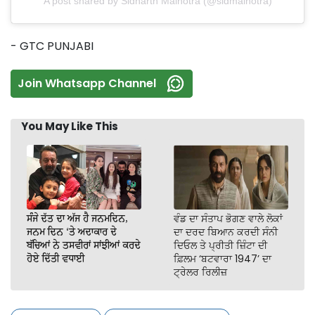
A post shared by Sidharth Malhotra (@sidmalhotra)
- GTC PUNJABI
Join Whatsapp Channel
You May Like This
ਸੰਜੇ ਦੱਤ ਦਾ ਅੱਜ ਹੈ ਜਨਮਦਿਨ,
ਵੰਡ ਦਾ ਸੰਤਾਪ ਭੋਗਣ ਵਾਲੇ ਲੋਕਾਂ
ਜਨਮ ਦਿਨ ‘ਤੇ ਅਦਾਕਾਰ ਦੇ
ਦਾ ਦਰਦ ਬਿਆਨ ਕਰਦੀ ਸੰਨੀ
ਬੱਚਿਆਂ ਨੇ ਤਸਵੀਰਾਂ ਸਾਂਝੀਆਂ ਕਰਦੇ
ਦਿਓਲ ਤੇ ਪ੍ਰੀਤੀ ਜ਼ਿੰਟਾ ਦੀ
ਹੋਏ ਦਿੱਤੀ ਵਧਾਈ
ਫ਼ਿਲਮ ‘ਬਟਵਾਰਾ 1947’ ਦਾ
ਟ੍ਰੇਲਰ ਰਿਲੀਜ਼