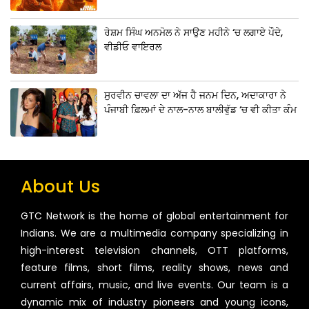
ਰੇਸ਼ਮ ਸਿੰਘ ਅਨਮੋਲ ਨੇ ਸਾਉਣ ਮਹੀਨੇ ‘ਚ ਲਗਾਏ ਪੌਦੇ,
ਵੀਡੀਓ ਵਾਇਰਲ
ਸੁਰਵੀਨ ਚਾਵਲਾ ਦਾ ਅੱਜ ਹੈ ਜਨਮ ਦਿਨ, ਅਦਾਕਾਰਾ ਨੇ
ਪੰਜਾਬੀ ਫ਼ਿਲਮਾਂ ਦੇ ਨਾਲ-ਨਾਲ ਬਾਲੀਵੁੱਡ ‘ਚ ਵੀ ਕੀਤਾ ਕੰਮ
About Us
GTC Network is the home of global entertainment for
Indians. We are a multimedia company specializing in
high-interest television channels, OTT platforms,
feature films, short films, reality shows, news and
current affairs, music, and live events. Our team is a
dynamic mix of industry pioneers and young icons,