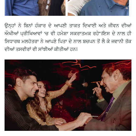
ਉਨ੍ਹਾਂ ਨੇ ਬਿਨਾਂ ਹੰਕਾਰ ਦੇ ਆਪਣੀ ਤਾਕਤ ਦਿਖਾਈ ਅਤੇ ਜੀਵਨ ਦੀਆਂ
ਔਖੀਆਂ ਪ੍ਰੀਖਿਆਵਾਂ ‘ਚ ਵੀ ਹਮੇਸ਼ਾ ਸਕਰਾਤਮਕ ਰਹੇ”।ਇਸ ਦੇ ਨਾਲ ਹੀ
ਸਿਧਾਰਥ ਮਲਹੋਤਰਾ ਨੇ ਆਪਣੇ ਪਿਤਾ ਦੇ ਨਾਲ ਬਚਪਨ ਤੋਂ ਲੈ ਕੇ ਜਵਾਨੀ ਤੱਕ
ਦੀਆਂ ਤਸਵੀਰਾਂ ਵੀ ਸਾਂਝੀਆਂ ਕੀਤੀਆਂ ਹਨ।