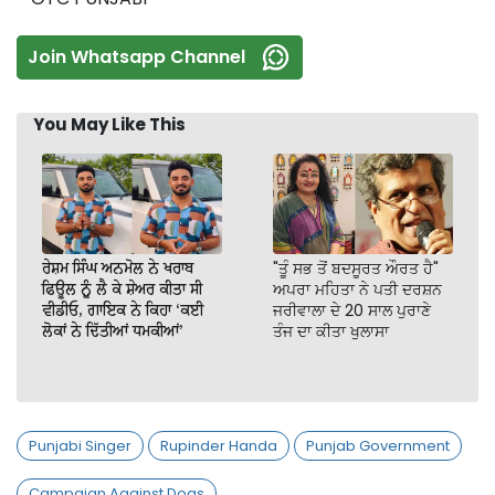
Join Whatsapp Channel
You May Like This
ਰੇਸ਼ਮ ਸਿੰਘ ਅਨਮੋਲ ਨੇ ਖਰਾਬ
"ਤੂੰ ਸਭ ਤੋਂ ਬਦਸੂਰਤ ਔਰਤ ਹੈ"
ਫਿਊਲ ਨੂੰ ਲੈ ਕੇ ਸ਼ੇਅਰ ਕੀਤਾ ਸੀ
ਅਪਰਾ ਮਹਿਤਾ ਨੇ ਪਤੀ ਦਰਸ਼ਨ
ਵੀਡੀਓ, ਗਾਇਕ ਨੇ ਕਿਹਾ ‘ਕਈ
ਜਰੀਵਾਲਾ ਦੇ 20 ਸਾਲ ਪੁਰਾਣੇ
ਲੋਕਾਂ ਨੇ ਦਿੱਤੀਆਂ ਧਮਕੀਆਂ’
ਤੰਜ ਦਾ ਕੀਤਾ ਖੁਲਾਸਾ
Punjabi Singer
Rupinder Handa
Punjab Government
Campaign Against Dogs