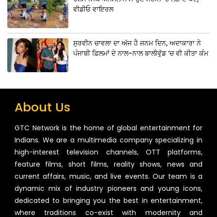
ਵੀਡੀਓ ਵਾਇਰਲ
ਸੁਰਵੀਨ ਚਾਵਲਾ ਦਾ ਅੱਜ ਹੈ ਜਨਮ ਦਿਨ, ਅਦਾਕਾਰਾ ਨੇ
ਪੰਜਾਬੀ ਫ਼ਿਲਮਾਂ ਦੇ ਨਾਲ-ਨਾਲ ਬਾਲੀਵੁੱਡ ‘ਚ ਵੀ ਕੀਤਾ ਕੰਮ
About Us
GTC Network is the home of global entertainment for
Indians. We are a multimedia company specializing in
high-interest television channels, OTT platforms,
feature films, short films, reality shows, news and
current affairs, music, and live events. Our team is a
dynamic mix of industry pioneers and young icons,
dedicated to bringing you the best in entertainment,
where traditions co-exist with modernity and