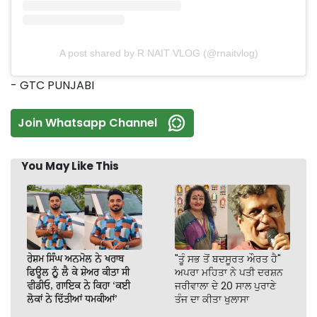
A post shared by R NAIT VLOG (@rnaitvlog)
- GTC PUNJABI
Join Whatsapp Channel
You May Like This
ਰੇਸ਼ਮ ਸਿੰਘ ਅਨਮੋਲ ਨੇ ਖਰਾਬ
"ਤੂੰ ਸਭ ਤੋਂ ਬਦਸੂਰਤ ਔਰਤ ਹੈ"
ਫਿਊਲ ਨੂੰ ਲੈ ਕੇ ਸ਼ੇਅਰ ਕੀਤਾ ਸੀ
ਅਪਰਾ ਮਹਿਤਾ ਨੇ ਪਤੀ ਦਰਸ਼ਨ
ਵੀਡੀਓ, ਗਾਇਕ ਨੇ ਕਿਹਾ ‘ਕਈ
ਜਰੀਵਾਲਾ ਦੇ 20 ਸਾਲ ਪੁਰਾਣੇ
ਲੋਕਾਂ ਨੇ ਦਿੱਤੀਆਂ ਧਮਕੀਆਂ’
ਤੰਜ ਦਾ ਕੀਤਾ ਖੁਲਾਸਾ