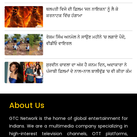
ਥਲਪਤੀ ਵਿਜੇ ਦੀ ਫ਼ਿਲਮ ‘ਜਨ ਨਾਇਕਨ’ ਨੂੰ ਲੈ ਕੇ
ਕਰਨਾਟਕ ਵਿੱਚ ਹੰਗਾਮਾ
ਰੇਸ਼ਮ ਸਿੰਘ ਅਨਮੋਲ ਨੇ ਸਾਉਣ ਮਹੀਨੇ ‘ਚ ਲਗਾਏ ਪੌਦੇ,
ਵੀਡੀਓ ਵਾਇਰਲ
ਸੁਰਵੀਨ ਚਾਵਲਾ ਦਾ ਅੱਜ ਹੈ ਜਨਮ ਦਿਨ, ਅਦਾਕਾਰਾ ਨੇ
ਪੰਜਾਬੀ ਫ਼ਿਲਮਾਂ ਦੇ ਨਾਲ-ਨਾਲ ਬਾਲੀਵੁੱਡ ‘ਚ ਵੀ ਕੀਤਾ ਕੰਮ
About Us
GTC Network is the home of global entertainment for
Indians. We are a multimedia company specializing in
high-interest television channels, OTT platforms,