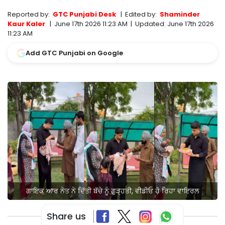
Reported by:
GTC Punjabi Desk
|
Edited by:
Shaminder
Kaur Kaler
|
June 17th 2026 11:23 AM
|
Updated:
June 17th 2026
11:23 AM
Add GTC Punjabi on Google
ਗਾਇਕ ਆਰ ਨੇਤ ਨੇ ਦਿੱਤੀ ਬੱਚੇ ਨੂੰ ਗੁੜ੍ਹਤੀ, ਵੀਡੀਓ ਹੋ ਰਿਹਾ ਵਾਇਰਲ
Share us