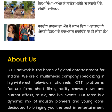
ਰੇਸ਼ਮ ਸਿੰਘ ਅਨਮੋਲ ਨੇ ਸਾਉਣ ਮਹੀਨੇ ‘ਚ ਲਗਾਏ ਪੌਦੇ,
ਵੀਡੀਓ ਵਾਇਰਲ
ਸੁਰਵੀਨ ਚਾਵਲਾ ਦਾ ਅੱਜ ਹੈ ਜਨਮ ਦਿਨ, ਅਦਾਕਾਰਾ ਨੇ
ਪੰਜਾਬੀ ਫ਼ਿਲਮਾਂ ਦੇ ਨਾਲ-ਨਾਲ ਬਾਲੀਵੁੱਡ ‘ਚ ਵੀ ਕੀਤਾ ਕੰਮ
About Us
GTC Network is the home of global entertainment for
Indians. We are a multimedia company specializing in
high-interest television channels, OTT platforms,
feature films, short films, reality shows, news and
current affairs, music, and live events. Our team is a
dynamic mix of industry pioneers and young icons,
dedicated to bringing you the best in entertainment,