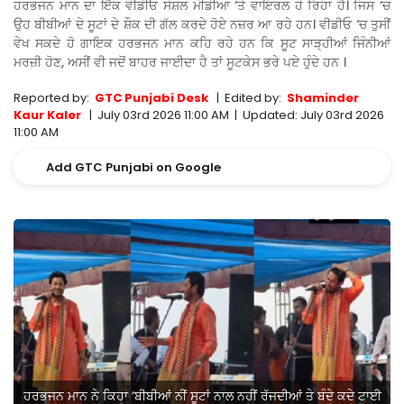
ਹਰਭਜਨ ਮਾਨ ਦਾ ਇੱਕ ਵੀਡੀਓ ਸੋਸ਼ਲ ਮੀਡੀਆ ‘ਤੇ ਵਾਇਰਲ ਹੋ ਰਿਹਾ ਹੈ। ਜਿਸ ‘ਚ
ਉਹ ਬੀਬੀਆਂ ਦੇ ਸੂਟਾਂ ਦੇ ਸ਼ੌਕ ਦੀ ਗੱਲ ਕਰਦੇ ਹੋਏ ਨਜ਼ਰ ਆ ਰਹੇ ਹਨ। ਵੀਡੀਓ ‘ਚ ਤੁਸੀਂ
ਵੇਖ ਸਕਦੇ ਹੋ ਗਾਇਕ ਹਰਭਜਨ ਮਾਨ ਕਹਿ ਰਹੇ ਹਨ ਕਿ ਸੂਟ ਸਾੜ੍ਹੀਆਂ ਜਿੰਨੀਆਂ
ਮਰਜ਼ੀ ਹੋਣ, ਅਸੀਂ ਵੀ ਜਦੋਂ ਬਾਹਰ ਜਾਈਦਾ ਹੈ ਤਾਂ ਸੂਟਕੇਸ ਭਰੇ ਪਏ ਹੁੰਦੇ ਹਨ ।
Reported by:
GTC Punjabi Desk
|
Edited by:
Shaminder
Kaur Kaler
|
July 03rd 2026 11:00 AM
|
Updated:
July 03rd 2026
11:00 AM
Add GTC Punjabi on Google
ਹਰਭਜਨ ਮਾਨ ਨੇ ਕਿਹਾ ‘ਬੀਬੀਆਂ ਨੀਂ ਸੂਟਾਂ ਨਾਲ ਨਹੀਂ ਰੱਜਦੀਆਂ ਤੇ ਬੰਦੇ ਕਦੇ ਟਾਈ