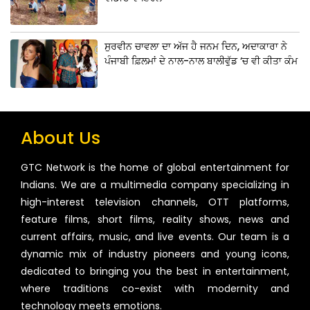
ਸੁਰਵੀਨ ਚਾਵਲਾ ਦਾ ਅੱਜ ਹੈ ਜਨਮ ਦਿਨ, ਅਦਾਕਾਰਾ ਨੇ
ਪੰਜਾਬੀ ਫ਼ਿਲਮਾਂ ਦੇ ਨਾਲ-ਨਾਲ ਬਾਲੀਵੁੱਡ ‘ਚ ਵੀ ਕੀਤਾ ਕੰਮ
About Us
GTC Network is the home of global entertainment for
Indians. We are a multimedia company specializing in
high-interest television channels, OTT platforms,
feature films, short films, reality shows, news and
current affairs, music, and live events. Our team is a
dynamic mix of industry pioneers and young icons,
dedicated to bringing you the best in entertainment,
where traditions co-exist with modernity and
technology meets emotions.