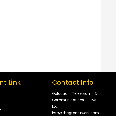
t Link
Contact Info
Galactic Television &
Communications Pvt.
Ltd.
y
info@thegtcnetwork.com