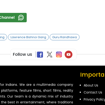
Channel
ring
Lawrence Bishnoi Gang
Guru Randhawa
Follow us
Importan
for Indians. We are a multimedia company
About Us
platforms, feature films, short films, reality
Contact Us
ents. Our team is a dynamic mix of industry
Privacy Polic
 the best in entertainment, where traditions