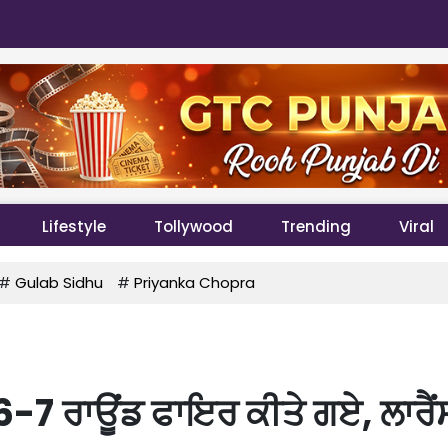
Lifestyle
Tollywood
Trending
Viral
#
Gulab Sidhu
#
Priyanka Chopra
ਰ 6-7 ਰਾਊਂਡ ਫਾਇਰ ਕੀਤੇ ਗਏ, ਲਾਰੈਂ