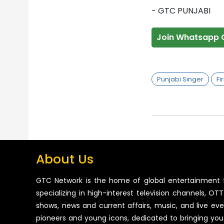
- GTC PUNJABI
Join Whatsapp 
Punjabi Singer
Fi
About Us
GTC Network is the home of global entertainment 
specializing in high-interest television channels, OTT 
shows, news and current affairs, music, and live ev
pioneers and young icons, dedicated to bringing you