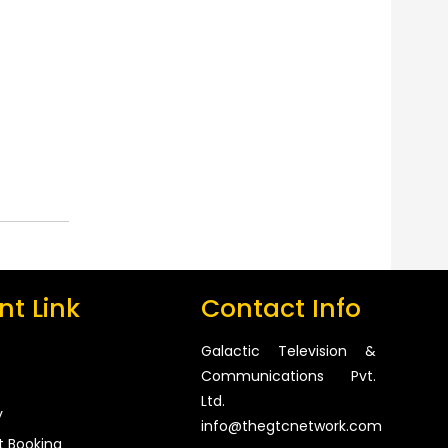
t Link
Contact Info
Galactic Television &
Communications Pvt.
Ltd.
y
info@thegtcnetwork.com
t Booking