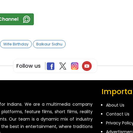
Channel
Wife Birthday
Balkaur Sidhu
Follow us
Importan
for Indians. We are a multimedia company
About Us
platforms, feature films, short films, reality
Contact Us
ents. Our team is a dynamic mix of industry
Privacy Polic
 the best in entertainment, where traditions
Advertismen