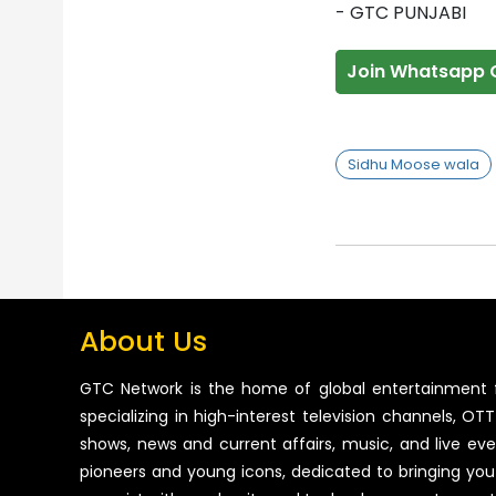
- GTC PUNJABI
Join Whatsapp 
Sidhu Moose wala
About Us
GTC Network is the home of global entertainment 
specializing in high-interest television channels, OTT 
shows, news and current affairs, music, and live ev
pioneers and young icons, dedicated to bringing you