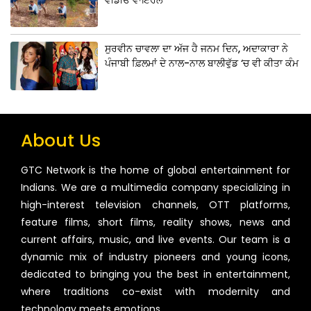
ਸੁਰਵੀਨ ਚਾਵਲਾ ਦਾ ਅੱਜ ਹੈ ਜਨਮ ਦਿਨ, ਅਦਾਕਾਰਾ ਨੇ
ਪੰਜਾਬੀ ਫ਼ਿਲਮਾਂ ਦੇ ਨਾਲ-ਨਾਲ ਬਾਲੀਵੁੱਡ ‘ਚ ਵੀ ਕੀਤਾ ਕੰਮ
About Us
GTC Network is the home of global entertainment for
Indians. We are a multimedia company specializing in
high-interest television channels, OTT platforms,
feature films, short films, reality shows, news and
current affairs, music, and live events. Our team is a
dynamic mix of industry pioneers and young icons,
dedicated to bringing you the best in entertainment,
where traditions co-exist with modernity and
technology meets emotions.