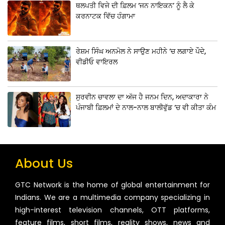
ਥਲਪਤੀ ਵਿਜੇ ਦੀ ਫ਼ਿਲਮ ‘ਜਨ ਨਾਇਕਨ’ ਨੂੰ ਲੈ ਕੇ
ਕਰਨਾਟਕ ਵਿੱਚ ਹੰਗਾਮਾ
ਰੇਸ਼ਮ ਸਿੰਘ ਅਨਮੋਲ ਨੇ ਸਾਉਣ ਮਹੀਨੇ ‘ਚ ਲਗਾਏ ਪੌਦੇ,
ਵੀਡੀਓ ਵਾਇਰਲ
ਸੁਰਵੀਨ ਚਾਵਲਾ ਦਾ ਅੱਜ ਹੈ ਜਨਮ ਦਿਨ, ਅਦਾਕਾਰਾ ਨੇ
ਪੰਜਾਬੀ ਫ਼ਿਲਮਾਂ ਦੇ ਨਾਲ-ਨਾਲ ਬਾਲੀਵੁੱਡ ‘ਚ ਵੀ ਕੀਤਾ ਕੰਮ
About Us
GTC Network is the home of global entertainment for
Indians. We are a multimedia company specializing in
high-interest television channels, OTT platforms,
feature films, short films, reality shows, news and