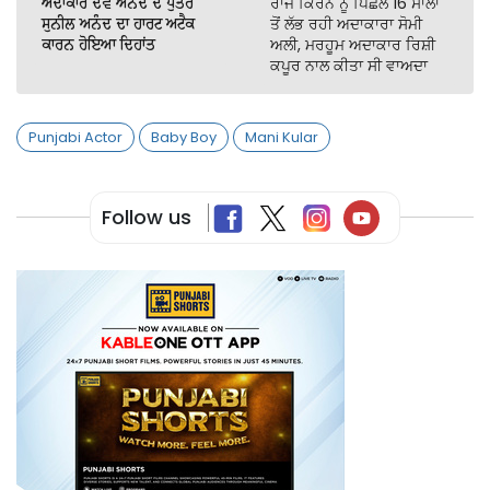
ਅਦਾਕਾਰ ਦੇਵ ਅਨੰਦ ਦੇ ਪੁੱਤਰ
ਰਾਜ ਕਿਰਨ ਨੂੰ ਪਿਛਲੇ 16 ਸਾਲਾਂ
ਸੁਨੀਲ ਅਨੰਦ ਦਾ ਹਾਰਟ ਅਟੈਕ
ਤੋਂ ਲੱਭ ਰਹੀ ਅਦਾਕਾਰਾ ਸੋਮੀ
ਕਾਰਨ ਹੋਇਆ ਦਿਹਾਂਤ
ਅਲੀ, ਮਰਹੂਮ ਅਦਾਕਾਰ ਰਿਸ਼ੀ
ਕਪੂਰ ਨਾਲ ਕੀਤਾ ਸੀ ਵਾਅਦਾ
Punjabi Actor
Baby Boy
Mani Kular
Follow us