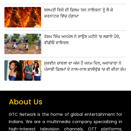
ਥਲਪਤੀ ਵਿਜੇ ਦੀ ਫ਼ਿਲਮ ‘ਜਨ ਨਾਇਕਨ’ ਨੂੰ ਲੈ ਕੇ
ਕਰਨਾਟਕ ਵਿੱਚ ਹੰਗਾਮਾ
ਰੇਸ਼ਮ ਸਿੰਘ ਅਨਮੋਲ ਨੇ ਸਾਉਣ ਮਹੀਨੇ ‘ਚ ਲਗਾਏ ਪੌਦੇ,
ਵੀਡੀਓ ਵਾਇਰਲ
ਸੁਰਵੀਨ ਚਾਵਲਾ ਦਾ ਅੱਜ ਹੈ ਜਨਮ ਦਿਨ, ਅਦਾਕਾਰਾ ਨੇ
ਪੰਜਾਬੀ ਫ਼ਿਲਮਾਂ ਦੇ ਨਾਲ-ਨਾਲ ਬਾਲੀਵੁੱਡ ‘ਚ ਵੀ ਕੀਤਾ ਕੰਮ
About Us
GTC Network is the home of global entertainment for
Indians. We are a multimedia company specializing in
high-interest television channels, OTT platforms,