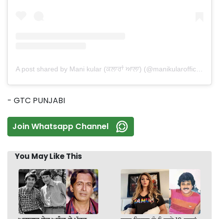
A post shared by Mani kular (ਕਲਾਰਾਂ ਆਲਾ) (@manikularofficial)
- GTC PUNJABI
Join Whatsapp Channel
You May Like This