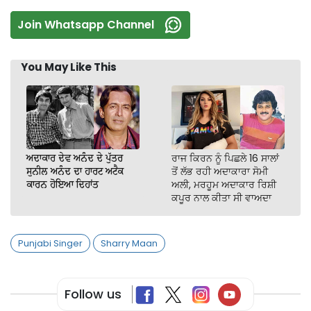
Join Whatsapp Channel
You May Like This
ਅਦਾਕਾਰ ਦੇਵ ਅਨੰਦ ਦੇ ਪੁੱਤਰ
ਰਾਜ ਕਿਰਨ ਨੂੰ ਪਿਛਲੇ 16 ਸਾਲਾਂ
ਸੁਨੀਲ ਅਨੰਦ ਦਾ ਹਾਰਟ ਅਟੈਕ
ਤੋਂ ਲੱਭ ਰਹੀ ਅਦਾਕਾਰਾ ਸੋਮੀ
ਕਾਰਨ ਹੋਇਆ ਦਿਹਾਂਤ
ਅਲੀ, ਮਰਹੂਮ ਅਦਾਕਾਰ ਰਿਸ਼ੀ
ਕਪੂਰ ਨਾਲ ਕੀਤਾ ਸੀ ਵਾਅਦਾ
Punjabi Singer
Sharry Maan
Follow us