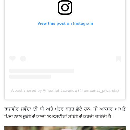
View this post on Instagram
A post shared by Amaanat Jawanda (@amaanat_jawanda)
ਰਾਜਵੀਰ ਜਵੰਦਾ ਦੀ ਧੀ ਅਤੇ ਪੁੱਤਰ ਬਹੁਤ ਛੋਟੇ ਹਨ। ਧੀ ਅਕਸਰ ਆਪਣੇ
ਪਿਤਾ ਨਾਲ ਜੁੜੀਆਂ ਯਾਦਾਂ ‘ਤੇ ਤਸਵੀਰਾਂ ਸਾਂਝੀਆਂ ਕਰਦੀ ਰਹਿੰਦੀ ਹੈ।