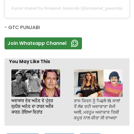
A post shared by Amaanat Jawanda (@amaanat_jawanda)
- GTC PUNJABI
Join Whatsapp Channel
You May Like This
ਅਦਾਕਾਰ ਦੇਵ ਅਨੰਦ ਦੇ ਪੁੱਤਰ
ਰਾਜ ਕਿਰਨ ਨੂੰ ਪਿਛਲੇ 16 ਸਾਲਾਂ
ਸੁਨੀਲ ਅਨੰਦ ਦਾ ਹਾਰਟ ਅਟੈਕ
ਤੋਂ ਲੱਭ ਰਹੀ ਅਦਾਕਾਰਾ ਸੋਮੀ
ਕਾਰਨ ਹੋਇਆ ਦਿਹਾਂਤ
ਅਲੀ, ਮਰਹੂਮ ਅਦਾਕਾਰ ਰਿਸ਼ੀ
ਕਪੂਰ ਨਾਲ ਕੀਤਾ ਸੀ ਵਾਅਦਾ