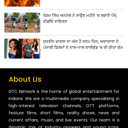
ਰੇਸ਼ਮ ਸਿੰਘ ਅਨਮੋਲ ਨੇ ਸਾਉਣ ਮਹੀਨੇ ‘ਚ ਲਗਾਏ ਪੌਦੇ,
ਵੀਡੀਓ ਵਾਇਰਲ
ਸੁਰਵੀਨ ਚਾਵਲਾ ਦਾ ਅੱਜ ਹੈ ਜਨਮ ਦਿਨ, ਅਦਾਕਾਰਾ ਨੇ
ਪੰਜਾਬੀ ਫ਼ਿਲਮਾਂ ਦੇ ਨਾਲ-ਨਾਲ ਬਾਲੀਵੁੱਡ ‘ਚ ਵੀ ਕੀਤਾ ਕੰਮ
About Us
GTC Network is the home of global entertainment for
Indians. We are a multimedia company specializing in
high-interest television channels, OTT platforms,
feature films, short films, reality shows, news and
current affairs, music, and live events. Our team is a
dynamic mix of industry pioneers and young icons,