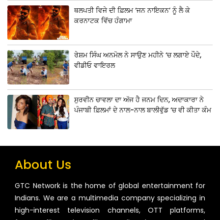
ਥਲਪਤੀ ਵਿਜੇ ਦੀ ਫ਼ਿਲਮ ‘ਜਨ ਨਾਇਕਨ’ ਨੂੰ ਲੈ ਕੇ
ਕਰਨਾਟਕ ਵਿੱਚ ਹੰਗਾਮਾ
ਰੇਸ਼ਮ ਸਿੰਘ ਅਨਮੋਲ ਨੇ ਸਾਉਣ ਮਹੀਨੇ ‘ਚ ਲਗਾਏ ਪੌਦੇ,
ਵੀਡੀਓ ਵਾਇਰਲ
ਸੁਰਵੀਨ ਚਾਵਲਾ ਦਾ ਅੱਜ ਹੈ ਜਨਮ ਦਿਨ, ਅਦਾਕਾਰਾ ਨੇ
ਪੰਜਾਬੀ ਫ਼ਿਲਮਾਂ ਦੇ ਨਾਲ-ਨਾਲ ਬਾਲੀਵੁੱਡ ‘ਚ ਵੀ ਕੀਤਾ ਕੰਮ
About Us
GTC Network is the home of global entertainment for
Indians. We are a multimedia company specializing in
high-interest television channels, OTT platforms,