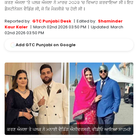
ਕਰਣ ਔਜਲਾ ‘ਤੇ ਪਲਕ ਔਜਲਾ ਨੇ ਮਾਰਚ ੨੦੨੩ ‘ਚ ਵਿਆਹ ਕਰਵਾਇਆ ਸੀ । ਇਹ
ਡੈਸਟੀਨੇਸ਼ਨ ਵੈਡਿੰਗ ਸੀ, ਜੋ ਕਿ ਮੈਕਸੀਕੋ ‘ਚ ਹੋਈ ਸੀ ।
Reported by:
GTC Punjabi Desk
|
Edited by:
Shaminder
Kaur Kaler
|
March 02nd 2026 03:50 PM
|
Updated:
March
02nd 2026 03:50 PM
Add GTC Punjabi on Google
ਕਰਣ ਔਜਲਾ ਤੇ ਪਲਕ ਨੇ ਮਨਾਈ ਵੈਡਿੰਗ ਐਨੀਵਰਸਰੀ, ਵੀਡੀਓ ਆਇਆ ਸਾਹਮਣੇ