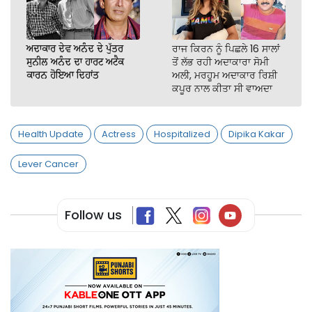
ਅਦਾਕਾਰ ਦੇਵ ਅਨੰਦ ਦੇ ਪੁੱਤਰ
ਰਾਜ ਕਿਰਨ ਨੂੰ ਪਿਛਲੇ 16 ਸਾਲਾਂ
ਸੁਨੀਲ ਅਨੰਦ ਦਾ ਹਾਰਟ ਅਟੈਕ
ਤੋਂ ਲੱਭ ਰਹੀ ਅਦਾਕਾਰਾ ਸੋਮੀ
ਕਾਰਨ ਹੋਇਆ ਦਿਹਾਂਤ
ਅਲੀ, ਮਰਹੂਮ ਅਦਾਕਾਰ ਰਿਸ਼ੀ
ਕਪੂਰ ਨਾਲ ਕੀਤਾ ਸੀ ਵਾਅਦਾ
Health Update
Actress
Hospitalized
Dipika Kakar
Lever Cancer
Follow us