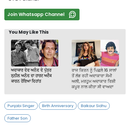
Join Whatsapp Channel
You May Like This
ਅਦਾਕਾਰ ਦੇਵ ਅਨੰਦ ਦੇ ਪੁੱਤਰ
ਰਾਜ ਕਿਰਨ ਨੂੰ ਪਿਛਲੇ 16 ਸਾਲਾਂ
ਸੁਨੀਲ ਅਨੰਦ ਦਾ ਹਾਰਟ ਅਟੈਕ
ਤੋਂ ਲੱਭ ਰਹੀ ਅਦਾਕਾਰਾ ਸੋਮੀ
ਕਾਰਨ ਹੋਇਆ ਦਿਹਾਂਤ
ਅਲੀ, ਮਰਹੂਮ ਅਦਾਕਾਰ ਰਿਸ਼ੀ
ਕਪੂਰ ਨਾਲ ਕੀਤਾ ਸੀ ਵਾਅਦਾ
Punjabi Singer
Birth Anniversary
Balkaur Sidhu
Father Son