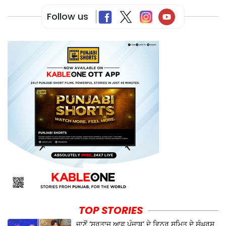
Follow us
TOP STORIES
ਜਾਣੋਂ ‘ਸੁਰਤਾਜ ਆਫ਼ ਪੰਜਾਬ’ ਦੇ ਵਿਨਰ ਸੁਮਿਤ ਦੇ ਸੰਘਰਸ਼