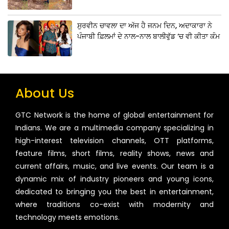
ਸੁਰਵੀਨ ਚਾਵਲਾ ਦਾ ਅੱਜ ਹੈ ਜਨਮ ਦਿਨ, ਅਦਾਕਾਰਾ ਨੇ
ਪੰਜਾਬੀ ਫ਼ਿਲਮਾਂ ਦੇ ਨਾਲ-ਨਾਲ ਬਾਲੀਵੁੱਡ ‘ਚ ਵੀ ਕੀਤਾ ਕੰਮ
About Us
GTC Network is the home of global entertainment for
Indians. We are a multimedia company specializing in
high-interest television channels, OTT platforms,
feature films, short films, reality shows, news and
current affairs, music, and live events. Our team is a
dynamic mix of industry pioneers and young icons,
dedicated to bringing you the best in entertainment,
where traditions co-exist with modernity and
technology meets emotions.