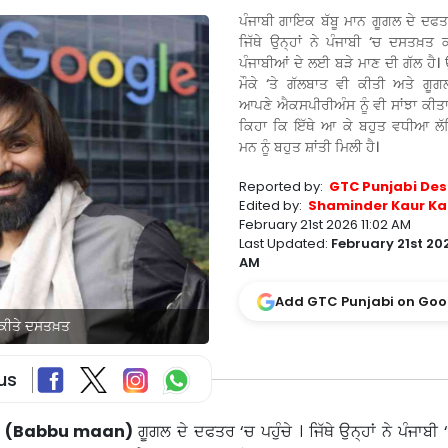
ਪੰਜਾਬੀ ਗਾਇਕ ਬੱਬੂ ਮਾਨ ਗੂਗਲ ਦੇ ਦਫਤਰ
ਜਿੱਥੇ ਉਨ੍ਹਾਂ ਨੇ ਪੰਜਾਬੀ ‘ਚ ਦਸਤਖ਼ਤ ਕ
ਪੰਜਾਬੀਆਂ ਦੇ ਲਈ ਬੜੇ ਮਾਣ ਦੀ ਗੱਲ ਹੈ। 
ਮੌਕੇ ‘ਤੇ ਗੱਲਬਾਤ ਵੀ ਕੀਤੀ ਅਤੇ ਗੂ
ਆਪਣੇ ਐਕਸਪੀਰੀਅੰਸ ਨੂੰ ਵੀ ਸਾਂਝਾ ਕੀਤਾ 
ਕਿਹਾ ਕਿ ਇੱਥੇ ਆ ਕੇ ਬਹੁਤ ਵਧੀਆ ਲੱ
ਮਨ ਨੂੰ ਬਹੁਤ ਸ਼ਾਂਤੀ ਮਿਲੀ ਹੈ।
Reported by:
GTC Punjabi Des
Edited by:
Shaminder Kaur Ka
February 21st 2026 11:02 AM
Last Updated:
February 21st 202
AM
Add GTC Punjabi on Goo
ਚ ਕੀਤੇ ਦਸਤਖ਼ਤ
us
ਨ
(Babbu maan)
ਗੂਗਲ ਦੇ ਦਫਤਰ ‘ਚ ਪਹੁੰਚੇ । ਜਿੱਥੇ ਉਨ੍ਹਾਂ ਨੇ ਪੰਜਾ