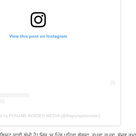
View this post on Instagram
ed by PUNJABI INSIDER MEDIA (@thepunjabiinsider)
ਦੀ ਲਿਸਟ ਕਾਫੀ ਲੰਮੀ ਹੈ। ਜਿਸ ‘ਚ ਪਿੰਡ ਪਹਿਰਾ ਲੱਗਦਾ, ਤੁਪਕਾ ਤੁਪਕਾ, ਸੱਜਣ ਰੁ