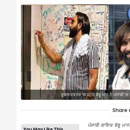
ਗੂਗਲ ਦਫਤਰ ‘ਚ ਪਹੁੰਚੇ ਬੱਬੂ ਮਾਨ ਨੇ ਪੰਜਾਬੀ ‘
Share 
ਪੰਜਾਬੀ ਗਾਇਕ ਬੱਬੂ ਮਾ
You May Like This