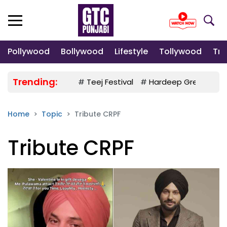
Pollywood
Bollywood
Lifestyle
Tollywood
Tre
Trending:
#
Teej Festival
#
Hardeep Grewal
#
Home
Topic
Tribute CRPF
Tribute CRPF