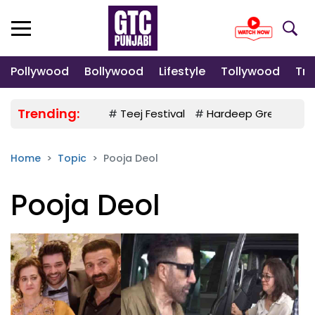
Pollywood
Bollywood
Lifestyle
Tollywood
Tre
Trending:
#
Teej Festival
#
Hardeep Grewal
#
Home
Topic
Pooja Deol
Pooja Deol