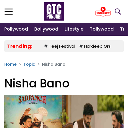
Pollywood
Bollywood
Lifestyle
Tollywood
Tre
Trending:
#
Teej Festival
#
Hardeep Grewal
#
Home
Topic
Nisha Bano
Nisha Bano