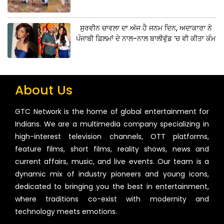
ਸੁਰਵੀਨ ਚਾਵਲਾ ਦਾ ਅੱਜ ਹੈ ਜਨਮ ਦਿਨ, ਅਦਾਕਾਰਾ ਨੇ
ਪੰਜਾਬੀ ਫ਼ਿਲਮਾਂ ਦੇ ਨਾਲ-ਨਾਲ ਬਾਲੀਵੁੱਡ ‘ਚ ਵੀ ਕੀਤਾ ਕੰਮ
About Us
GTC Network is the home of global entertainment for
Indians. We are a multimedia company specializing in
high-interest television channels, OTT platforms,
feature films, short films, reality shows, news and
current affairs, music, and live events. Our team is a
dynamic mix of industry pioneers and young icons,
dedicated to bringing you the best in entertainment,
where traditions co-exist with modernity and
technology meets emotions.