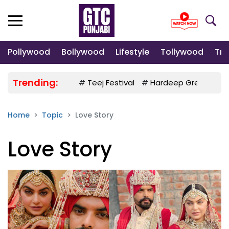
Pollywood
Bollywood
Lifestyle
Tollywood
Tre
Trending:
#
Teej Festival
#
Hardeep Grewal
#
Home
Topic
Love Story
Love Story