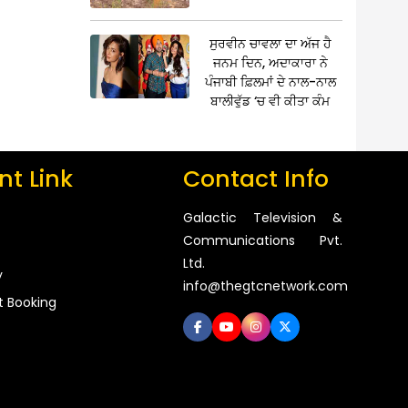
ਸੁਰਵੀਨ ਚਾਵਲਾ ਦਾ ਅੱਜ ਹੈ
ਜਨਮ ਦਿਨ, ਅਦਾਕਾਰਾ ਨੇ
ਪੰਜਾਬੀ ਫ਼ਿਲਮਾਂ ਦੇ ਨਾਲ-ਨਾਲ
ਬਾਲੀਵੁੱਡ ‘ਚ ਵੀ ਕੀਤਾ ਕੰਮ
t Link
Contact Info
Galactic Television &
Communications Pvt.
Ltd.
y
info@thegtcnetwork.com
t Booking