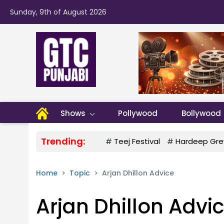
Sunday, 9th of August 2026
Shows
Pollywood
Bollywood
Trending:
#
Teej Festival
#
Hardeep Gre
Home
Topic
Arjan Dhillon Advice
Arjan Dhillon Advi