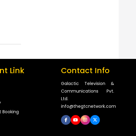
t Link
Contact Info
Galactic Television &
Communications Pvt.
Ltd.
y
info@thegtcnetwork.com
t Booking