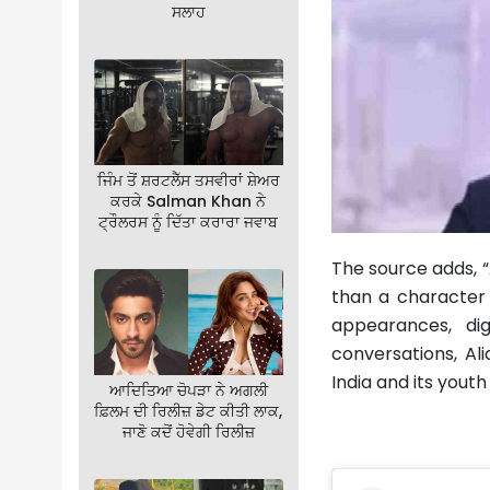
ਸਲਾਹ
ਜਿੰਮ ਤੋਂ ਸ਼ਰਟਲੈੱਸ ਤਸਵੀਰਾਂ ਸ਼ੇਅਰ
ਕਰਕੇ Salman Khan ਨੇ
ਟ੍ਰੌਲਰਸ ਨੂੰ ਦਿੱਤਾ ਕਰਾਰਾ ਜਵਾਬ
The source adds, “
than a character o
appearances, di
conversations, Al
India and its yout
ਆਦਿਤਿਆ ਚੋਪੜਾ ਨੇ ਅਗਲੀ
ਫ਼ਿਲਮ ਦੀ ਰਿਲੀਜ਼ ਡੇਟ ਕੀਤੀ ਲਾਕ,
ਜਾਣੋ ਕਦੋਂ ਹੋਵੇਗੀ ਰਿਲੀਜ਼