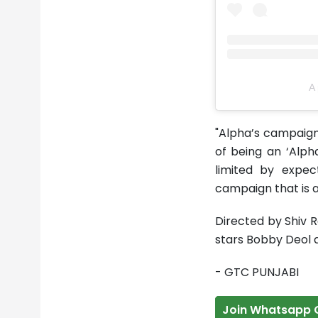
A 
"Alpha’s campaign
of being an ‘Alph
limited by expect
campaign that is a
Directed by Shiv R
stars Bobby Deol a
- GTC PUNJABI
Join Whatsapp 