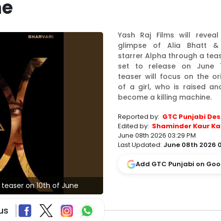
ne
Yash Raj Films will reveal 
glimpse of Alia Bhatt & 
starrer Alpha through a teas
set to release on June 1
teaser will focus on the or
of a girl, who is raised an
become a killing machine.
Reported by:
GTC Punjabi Des
Edited by:
Shaminder Kaur Ka
June 08th 2026 03:29 PM
Last Updated:
June 08th 2026 
Add GTC Punjabi on Goo
s teaser on 10th of June
us