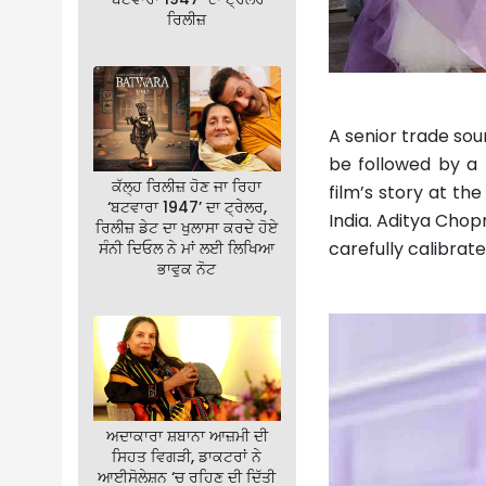
ਰਿਲੀਜ਼
A senior trade sour
be followed by a 
ਕੱਲ੍ਹ ਰਿਲੀਜ਼ ਹੋਣ ਜਾ ਰਿਹਾ
film’s story at th
‘ਬਟਵਾਰਾ 1947’ ਦਾ ਟ੍ਰੇਲਰ,
India. Aditya Chop
ਰਿਲੀਜ਼ ਡੇਟ ਦਾ ਖੁਲਾਸਾ ਕਰਦੇ ਹੋਏ
carefully calibrat
ਸੰਨੀ ਦਿਓਲ ਨੇ ਮਾਂ ਲਈ ਲਿਖਿਆ
ਭਾਵੁਕ ਨੋਟ
ਅਦਾਕਾਰਾ ਸ਼ਬਾਨਾ ਆਜ਼ਮੀ ਦੀ
ਸਿਹਤ ਵਿਗੜੀ, ਡਾਕਟਰਾਂ ਨੇ
ਆਈਸੋਲੇਸ਼ਨ ‘ਚ ਰਹਿਣ ਦੀ ਦਿੱਤੀ