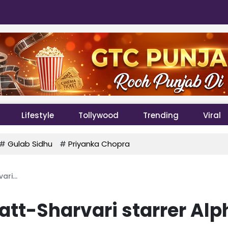
Lifestyle
Tollywood
Trending
Viral
#
Gulab Sidhu
#
Priyanka Chopra
ari...
hatt-Sharvari starrer Alp