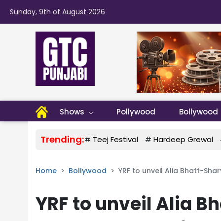
Sunday, 9th of August 2026
Shows
Pollywood
Bollywood
Trending:
#
Teej Festival
#
Hardeep Grewal
Home
Bollywood
YRF to unveil Alia Bhatt-Sharv
YRF to unveil Alia B