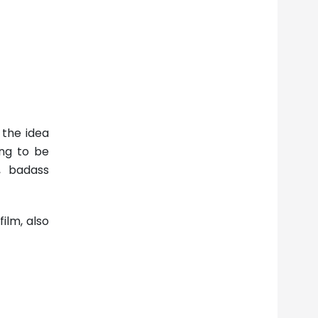
 the idea
ing to be
l, badass
ilm, also