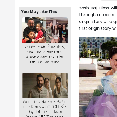
Yash Raj Films wil
You May Like This
through a teaser t
origin story of a g
first origin story 
ਸੰਜੇ ਦੱਤ ਦਾ ਅੱਜ ਹੈ ਜਨਮਦਿਨ,
ਜਨਮ ਦਿਨ ‘ਤੇ ਅਦਾਕਾਰ ਦੇ
ਬੱਚਿਆਂ ਨੇ ਤਸਵੀਰਾਂ ਸਾਂਝੀਆਂ
ਕਰਦੇ ਹੋਏ ਦਿੱਤੀ ਵਧਾਈ
ਵੰਡ ਦਾ ਸੰਤਾਪ ਭੋਗਣ ਵਾਲੇ ਲੋਕਾਂ ਦਾ
ਦਰਦ ਬਿਆਨ ਕਰਦੀ ਸੰਨੀ ਦਿਓਲ
ਤੇ ਪ੍ਰੀਤੀ ਜ਼ਿੰਟਾ ਦੀ ਫ਼ਿਲਮ
‘ਬਟਵਾਰਾ 1947’ ਦਾ ਟ੍ਰੇਲਰ