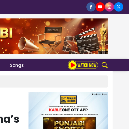
Songs
ha’s