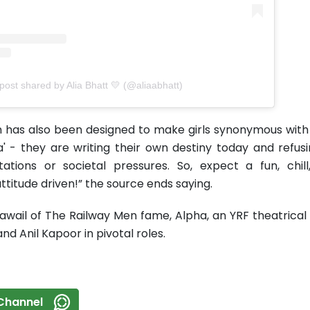
post shared by Alia Bhatt 💛 (@aliaabhatt)
 has also been designed to make girls synonymous with
a' - they are writing their own destiny today and refus
ations or societal pressures. So, expect a fun, chil
ttitude driven!” the source ends saying.
awail of The Railway Men fame, Alpha, an YRF theatrical f
nd Anil Kapoor in pivotal roles.
Channel