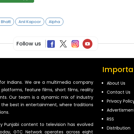
 Bhatt
Anil Kapoor
Alpha
Follow us
Importan
for Indians. We are a multimedia company
About Us
platforms, feature films, short films, reality
Contact Us
ents. Our team is a dynamic mix of industry
Privacy Polic
 the best in entertainment, where traditions
Advertismen
ions.
RSS
ty Punjabi content to television has evolved
Distribution
oday, GTC Network operates across eight