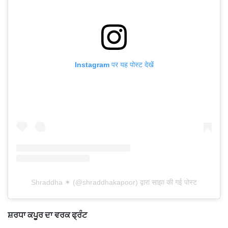
Instagram पर यह पोस्ट देखें
Shraddha ✶ (@shraddhakapoor) द्वारा साझा की गई पोस्ट
ਸ਼ਰਧਾ ਕਪੂਰ ਦਾ ਵਰਕ ਫ੍ਰੰਟ