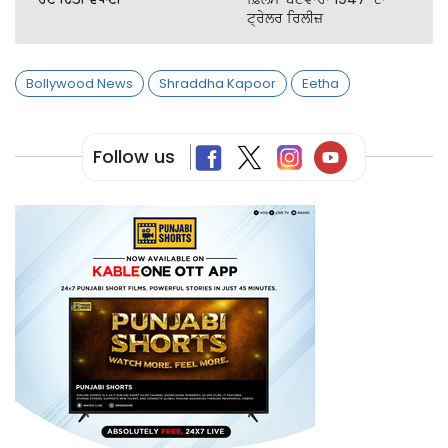
ਟ੍ਰੇਲਰ ਰਿਲੀਜ਼
Bollywood News
Shraddha Kapoor
Eetha
Follow us