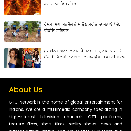
ਕਰਨਾਟਕ ਵਿੱਚ ਹੰਗਾਮਾ
ਰੇਸ਼ਮ ਸਿੰਘ ਅਨਮੋਲ ਨੇ ਸਾਉਣ ਮਹੀਨੇ ‘ਚ ਲਗਾਏ ਪੌਦੇ,
ਵੀਡੀਓ ਵਾਇਰਲ
ਸੁਰਵੀਨ ਚਾਵਲਾ ਦਾ ਅੱਜ ਹੈ ਜਨਮ ਦਿਨ, ਅਦਾਕਾਰਾ ਨੇ
ਪੰਜਾਬੀ ਫ਼ਿਲਮਾਂ ਦੇ ਨਾਲ-ਨਾਲ ਬਾਲੀਵੁੱਡ ‘ਚ ਵੀ ਕੀਤਾ ਕੰਮ
About Us
GTC Network is the home of global entertainment for
Indians. We are a multimedia company specializing in
high-interest television channels, OTT platforms,
feature films, short films, reality shows, news and