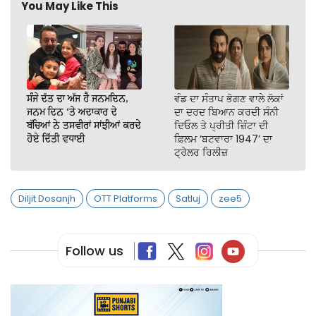
You May Like This
ਸੰਜੇ ਦੱਤ ਦਾ ਅੱਜ ਹੈ ਜਨਮਦਿਨ,
ਵੰਡ ਦਾ ਸੰਤਾਪ ਭੋਗਣ ਵਾਲੇ ਲੋਕਾਂ
ਜਨਮ ਦਿਨ ‘ਤੇ ਅਦਾਕਾਰ ਦੇ
ਦਾ ਦਰਦ ਬਿਆਨ ਕਰਦੀ ਸੰਨੀ
ਬੱਚਿਆਂ ਨੇ ਤਸਵੀਰਾਂ ਸਾਂਝੀਆਂ ਕਰਦੇ
ਦਿਓਲ ਤੇ ਪ੍ਰੀਤੀ ਜ਼ਿੰਟਾ ਦੀ
ਹੋਏ ਦਿੱਤੀ ਵਧਾਈ
ਫ਼ਿਲਮ ‘ਬਟਵਾਰਾ 1947’ ਦਾ
ਟ੍ਰੇਲਰ ਰਿਲੀਜ਼
Diljit Dosanjh
OTT Platforms
Satluj
zee5
Follow us