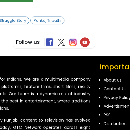
Struggle Story
Pankaj Tripathi
Follow us
Importan
for Indians. We are a multimedia company
About Us
platforms, feature films, short films, reality
Contact Us
ents. Our team is a dynamic mix of industry
Privacy Polic
 the best in entertainment, where traditions
Advertismen
ions.
RSS
ty Punjabi content to television has evolved
Distribution
oday, GTC Network operates across eight