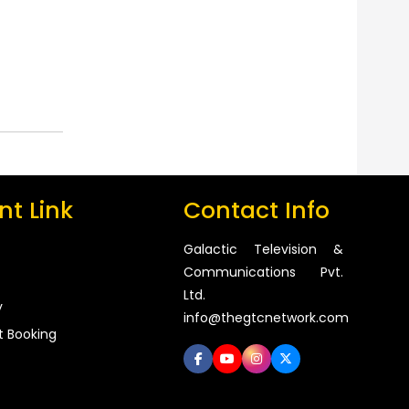
t Link
Contact Info
Galactic Television &
Communications Pvt.
Ltd.
y
info@thegtcnetwork.com
t Booking