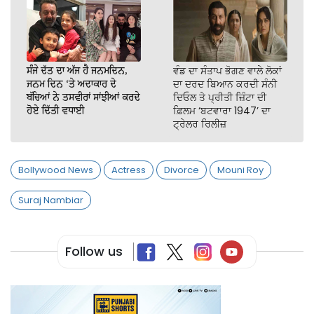
ਸੰਜੇ ਦੱਤ ਦਾ ਅੱਜ ਹੈ ਜਨਮਦਿਨ,
ਵੰਡ ਦਾ ਸੰਤਾਪ ਭੋਗਣ ਵਾਲੇ ਲੋਕਾਂ
ਜਨਮ ਦਿਨ ‘ਤੇ ਅਦਾਕਾਰ ਦੇ
ਦਾ ਦਰਦ ਬਿਆਨ ਕਰਦੀ ਸੰਨੀ
ਬੱਚਿਆਂ ਨੇ ਤਸਵੀਰਾਂ ਸਾਂਝੀਆਂ ਕਰਦੇ
ਦਿਓਲ ਤੇ ਪ੍ਰੀਤੀ ਜ਼ਿੰਟਾ ਦੀ
ਹੋਏ ਦਿੱਤੀ ਵਧਾਈ
ਫ਼ਿਲਮ ‘ਬਟਵਾਰਾ 1947’ ਦਾ
ਟ੍ਰੇਲਰ ਰਿਲੀਜ਼
Bollywood News
Actress
Divorce
Mouni Roy
Suraj Nambiar
Follow us