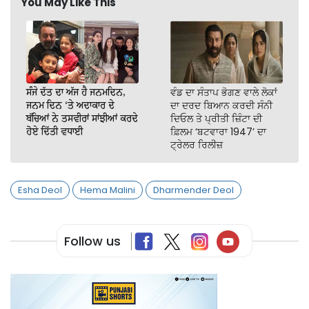
You May Like This
ਸੰਜੇ ਦੱਤ ਦਾ ਅੱਜ ਹੈ ਜਨਮਦਿਨ,
ਵੰਡ ਦਾ ਸੰਤਾਪ ਭੋਗਣ ਵਾਲੇ ਲੋਕਾਂ
ਜਨਮ ਦਿਨ ‘ਤੇ ਅਦਾਕਾਰ ਦੇ
ਦਾ ਦਰਦ ਬਿਆਨ ਕਰਦੀ ਸੰਨੀ
ਬੱਚਿਆਂ ਨੇ ਤਸਵੀਰਾਂ ਸਾਂਝੀਆਂ ਕਰਦੇ
ਦਿਓਲ ਤੇ ਪ੍ਰੀਤੀ ਜ਼ਿੰਟਾ ਦੀ
ਹੋਏ ਦਿੱਤੀ ਵਧਾਈ
ਫ਼ਿਲਮ ‘ਬਟਵਾਰਾ 1947’ ਦਾ
ਟ੍ਰੇਲਰ ਰਿਲੀਜ਼
Esha Deol
Hema Malini
Dharmender Deol
Follow us