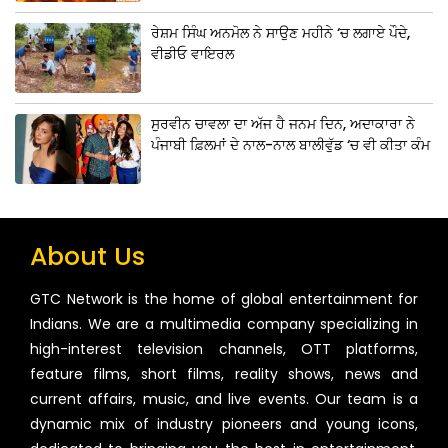
ਰੇਸ਼ਮ ਸਿੰਘ ਅਨਮੋਲ ਨੇ ਸਾਉਣ ਮਹੀਨੇ ‘ਚ ਲਗਾਏ ਪੌਦੇ,
ਵੀਡੀਓ ਵਾਇਰਲ
ਸੁਰਵੀਨ ਚਾਵਲਾ ਦਾ ਅੱਜ ਹੈ ਜਨਮ ਦਿਨ, ਅਦਾਕਾਰਾ ਨੇ
ਪੰਜਾਬੀ ਫ਼ਿਲਮਾਂ ਦੇ ਨਾਲ-ਨਾਲ ਬਾਲੀਵੁੱਡ ‘ਚ ਵੀ ਕੀਤਾ ਕੰਮ
About Us
GTC Network is the home of global entertainment for
Indians. We are a multimedia company specializing in
high-interest television channels, OTT platforms,
feature films, short films, reality shows, news and
current affairs, music, and live events. Our team is a
dynamic mix of industry pioneers and young icons,