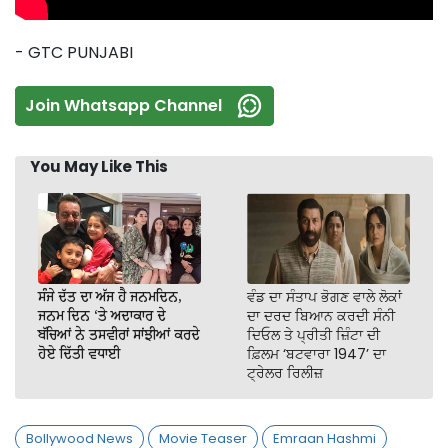
- GTC PUNJABI
Join Whatsapp Channel
You May Like This
ਸੰਜੇ ਦੱਤ ਦਾ ਅੱਜ ਹੈ ਜਨਮਦਿਨ,
ਵੰਡ ਦਾ ਸੰਤਾਪ ਭੋਗਣ ਵਾਲੇ ਲੋਕਾਂ
ਜਨਮ ਦਿਨ ‘ਤੇ ਅਦਾਕਾਰ ਦੇ
ਦਾ ਦਰਦ ਬਿਆਨ ਕਰਦੀ ਸੰਨੀ
ਬੱਚਿਆਂ ਨੇ ਤਸਵੀਰਾਂ ਸਾਂਝੀਆਂ ਕਰਦੇ
ਦਿਓਲ ਤੇ ਪ੍ਰੀਤੀ ਜ਼ਿੰਟਾ ਦੀ
ਹੋਏ ਦਿੱਤੀ ਵਧਾਈ
ਫ਼ਿਲਮ ‘ਬਟਵਾਰਾ 1947’ ਦਾ
ਟ੍ਰੇਲਰ ਰਿਲੀਜ਼
Bollywood News
Movie Teaser
Emraan Hashmi