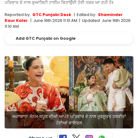
ਪਰਿਵਾਰ ਦੇ ਨਾਲ ਕੁਆਲਿਟੀ ਟਾਈਮ ਬਿਤਾਉਂਦੀ ਹੋਈ ਨਜ਼ਰ ਆ ਰਹੀ ਹੈ।
Reported by:
GTC Punjabi Desk
|
Edited by:
Shaminder
Kaur Kaler
|
June 16th 2026 11:10 AM
|
Updated:
June 16th 2026
11:10 AM
Add GTC Punjabi on Google
ਅਦਾਕਾਰਾ ਸੋਨਮ ਕਪੂਰ ਦੀਆਂ ਆਪਣੇ ਪਰਿਵਾਰ ਦੇ ਨਾਲ ਖੂਬਸੂਰਤ ਤਸਵੀਰਾਂ
ਹੋਈਆਂ ਵਾਇਰਲ