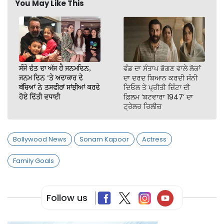
You May Like This
ਸੰਜੇ ਦੱਤ ਦਾ ਅੱਜ ਹੈ ਜਨਮਦਿਨ,
ਵੰਡ ਦਾ ਸੰਤਾਪ ਭੋਗਣ ਵਾਲੇ ਲੋਕਾਂ
ਜਨਮ ਦਿਨ ‘ਤੇ ਅਦਾਕਾਰ ਦੇ
ਦਾ ਦਰਦ ਬਿਆਨ ਕਰਦੀ ਸੰਨੀ
ਬੱਚਿਆਂ ਨੇ ਤਸਵੀਰਾਂ ਸਾਂਝੀਆਂ ਕਰਦੇ
ਦਿਓਲ ਤੇ ਪ੍ਰੀਤੀ ਜ਼ਿੰਟਾ ਦੀ
ਹੋਏ ਦਿੱਤੀ ਵਧਾਈ
ਫ਼ਿਲਮ ‘ਬਟਵਾਰਾ 1947’ ਦਾ
ਟ੍ਰੇਲਰ ਰਿਲੀਜ਼
Bollywood News
Sonam Kapoor
Actress
Family Goals
Follow us