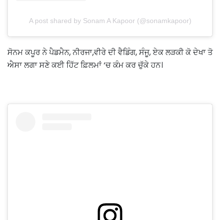
A post shared by Sonam A Kapoor (@sonamkapoor)
ਸੋਨਮ ਕਪੂਰ ਨੇ ਪੈਡਮੈਨ, ਨੀਰਜਾ,ਵੀਰੇ ਦੀ ਵੈਡਿੰਗ, ਸੰਜੂ, ਏਕ ਲੜਕੀ ਕੋ ਦੇਖਾ ਤੋ
ਐਸਾ ਲਗਾ ਸਣੇ ਕਈ ਹਿੱਟ ਫ਼ਿਲਮਾਂ ‘ਚ ਕੰਮ ਕਰ ਚੁੱਕੇ ਹਨ।