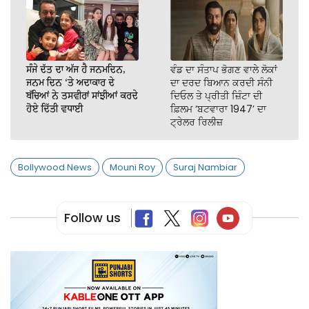
ਸੰਜੇ ਦੱਤ ਦਾ ਅੱਜ ਹੈ ਜਨਮਦਿਨ,
ਵੰਡ ਦਾ ਸੰਤਾਪ ਭੋਗਣ ਵਾਲੇ ਲੋਕਾਂ
ਜਨਮ ਦਿਨ ‘ਤੇ ਅਦਾਕਾਰ ਦੇ
ਦਾ ਦਰਦ ਬਿਆਨ ਕਰਦੀ ਸੰਨੀ
ਬੱਚਿਆਂ ਨੇ ਤਸਵੀਰਾਂ ਸਾਂਝੀਆਂ ਕਰਦੇ
ਦਿਓਲ ਤੇ ਪ੍ਰੀਤੀ ਜ਼ਿੰਟਾ ਦੀ
ਹੋਏ ਦਿੱਤੀ ਵਧਾਈ
ਫ਼ਿਲਮ ‘ਬਟਵਾਰਾ 1947’ ਦਾ
ਟ੍ਰੇਲਰ ਰਿਲੀਜ਼
Bollywood News
Mouni Roy
Suraj Nambiar
Follow us