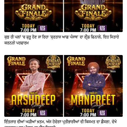
ਕੁਝ ਹੀ ਪਲਾਂ ‘ਚ ਸ਼ੁਰੂ ਹੋਣ ਜਾ ਰਿਹਾ ‘ਸੁਰਤਾਜ ਆਫ਼ ਪੰਜਾਬ’ ਦਾ ਗ੍ਰੈਂਡ ਫਿਨਾਲੇ, ਇਹ ਸਿਤਾਰੇ
ਕਰਨਗੇ ਪਰਫਾਰਮ
ਇੰਤਜ਼ਾਰ ਦੀਆਂ ਘੜੀਆਂ ਖ਼ਤਮ, ਅੱਜ ਹੋਵੇਗਾ ਪ੍ਰਤੀਭਾਗੀਆਂ ਦੀ ਕਿਸਮਤ ਦਾ ਫ਼ੈਸਲਾ, ਵੇਖੋ