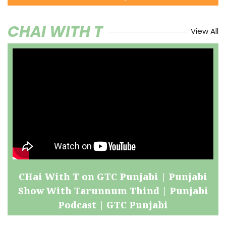
CHAI WITH T
View All
CHai With T on GTC Punjabi | Punjabi
Show With Tarunnum Thind | Punjabi
Podcast | GTC Punjabi