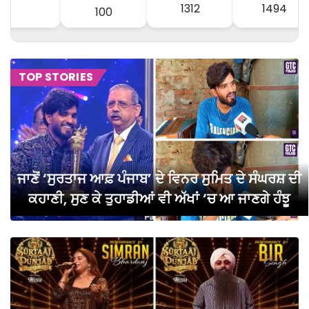
1312
1494
100
TOP STORIES
ਜਾਣੋਂ ‘ਸੁਰਤਾਜ ਆਫ਼ ਪੰਜਾਬ’ ਦੇ ਵਿਨਰ ਸੁਮਿਤ ਦੇ ਸੰਘਰਸ਼ ਦੀ
ਕਹਾਣੀ, ਸੁਣ ਕੇ ਤੁਹਾਡੀਆਂ ਵੀ ਅੱਖਾਂ ‘ਚ ਆ ਜਾਣਗੇ ਹੰਝੂ