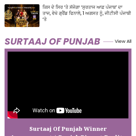
ਕਿਸ ਦੇ ਸਿਰ ‘ਤੇ ਸੱਜੇਗਾ ‘ਸੁਰਤਾਜ ਆਫ਼ ਪੰਜਾਬ’ ਦਾ
ਤਾਜ, ਵੇਖੋ ਗ੍ਰੈਂਡ ਫਿਨਾਲੇ, 1 ਅਗਸਤ ਨੂੰ, ਜੀਟੀਸੀ ਪੰਜਾਬੀ
‘ਤੇ
SURTAAJ OF PUNJAB
View All
Surtaaj Of Punjab Winner